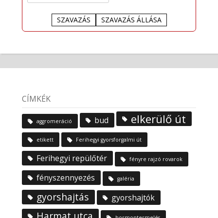
SZAVAZÁS
SZAVAZÁS ÁLLÁSA
CÍMKÉK
elkerülő út
bud
aggromeráció
etikett
Ferihegyi gyorsforgalmi út
Ferihegyi repülőtér
fényre rajzó rovarok
fényszennyezés
galéria
gyorshajtás
gyorshajtók
Harmat utca
hormontermelés