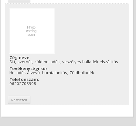
Cég neve:
Sitt, szemét, zöld hulladék, veszélyes hulladék elszállítás
Tevékenységi kör:
Hulladék átvevő
,
Lomtalanítás
,
Zöldhulladék
Telefonszám:
06202708998
Részletek