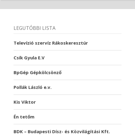
LEGUTÓBBI LISTA
Televízió szervíz Rákoskeresztúr
Csík Gyula E.V
BpGép Gépkölcsönző
Pollák László e.v.
Kis Viktor
Én tetőm
BDK – Budapesti Dísz- és Közvilágítási Kft.