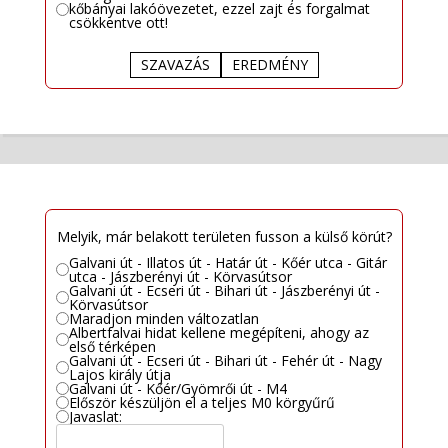
kőbányai lakóövezetet, ezzel zajt és forgalmat
csökkentve ott!
SZAVAZÁS
EREDMÉNY
Melyik, már belakott területen fusson a külső körút?
Galvani út - Illatos út - Határ út - Kőér utca - Gitár
utca - Jászberényi út - Körvasútsor
Galvani út - Ecseri út - Bihari út - Jászberényi út -
Körvasútsor
Maradjon minden változatlan
Albertfalvai hidat kellene megépíteni, ahogy az
első térképen
Galvani út - Ecseri út - Bihari út - Fehér út - Nagy
Lajos király útja
Galvani út - Kőér/Gyömrői út - M4
Először készüljön el a teljes M0 körgyűrű
Javaslat: