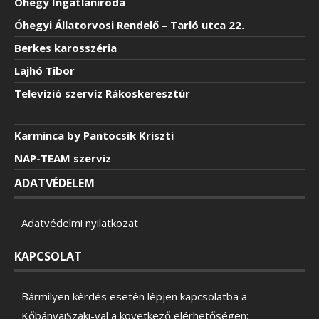
Óhegy Ingatlaniroda
Óhegyi Állatorvosi Rendelő – Tarló utca 22.
Berkes karosszéria
Lajhó Tibor
Televízió szervíz Rákoskeresztúr
Karminca by Pantocsik Kriszti
NAP-TEAM szerviz
ADATVÉDELEM
Adatvédelmi nyilatkozat
KAPCSOLAT
Bármilyen kérdés esetén lépjen kapcsolatba a
KőbányaiSzaki-val a következő elérhetőségen: