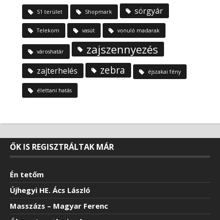
sörgyár
S1 terület
Shopmark
Telekom
vasút
vonuló madarak
zajszennyezés
városhatár
zebra
zajterhelés
éjszakai fény
élettani hatás
ŐK IS REGISZTRÁLTAK MÁR
Én tetőm
Újhegyi HE. Ács László
Masszázs – Magyar Ferenc