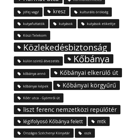
kresz
jófej vagy!
kulturális örökség
kutyafuttatók
kutyások
kutyások etikettje
Köszi Telekom
Közlekedésbiztonság
Kőbánya
külön szintű átvezetés
Kőbányai elkerülő út
kőbánya annó
Kőbányai körgyűrű
kőbányai képek
Kőér utca - Gyömrői út
liszt ferenc nemzetközi repülőtér
légifolyosó Kőbánya felett
mtk
Országos Széchenyi Könyvtár
oszk