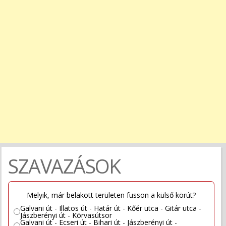
SZAVAZÁSOK
Melyik, már belakott területen fusson a külső körút?
Galvani út - Illatos út - Határ út - Kőér utca - Gitár utca -
Jászberényi út - Körvasútsor
Galvani út - Ecseri út - Bihari út - Jászberényi út -