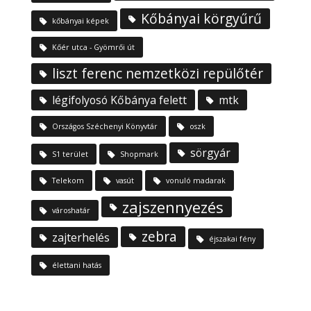
Kőbányai körgyűrű
kőbányai képek
Kőér utca - Gyömrői út
liszt ferenc nemzetközi repülőtér
légifolyosó Kőbánya felett
mtk
Országos Széchenyi Könyvtár
oszk
sörgyár
S1 terület
Shopmark
Telekom
vasút
vonuló madarak
zajszennyezés
városhatár
zebra
zajterhelés
éjszakai fény
élettani hatás