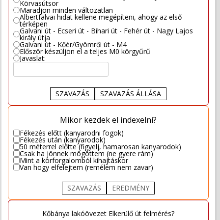
Körvasútsor
Maradjon minden változatlan
Albertfalvai hidat kellene megépíteni, ahogy az első
térképen
Galvani út - Ecseri út - Bihari út - Fehér út - Nagy Lajos
király útja
Galvani út - Kőér/Gyömrői út - M4
Először készüljön el a teljes M0 körgyűrű
Javaslat:
SZAVAZÁS
SZAVAZÁS ÁLLÁSA
Mikor kezdek el indexelni?
Fékezés előtt (kanyarodni fogok)
Fékezés után (kanyarodok)
50 méterrel előtte (figyelj, hamarosan kanyarodok)
Csak ha jönnek mögöttem (ne gyere rám)
Mint a körforgalomból kihajtáskor
Van hogy elfelejtem (remélem nem zavar)
SZAVAZÁS
EREDMÉNY
Kőbánya lakóövezet Elkerülő út felmérés?