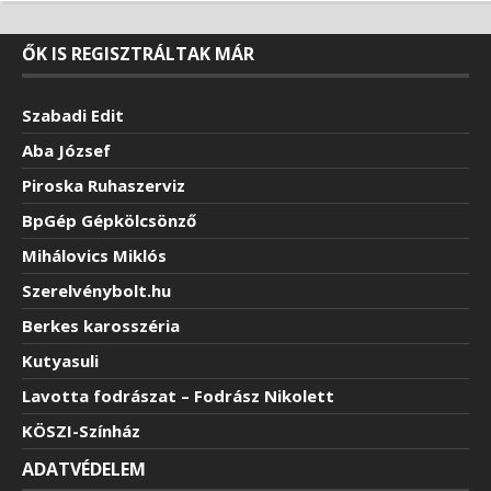
ŐK IS REGISZTRÁLTAK MÁR
Szabadi Edit
Aba József
Piroska Ruhaszerviz
BpGép Gépkölcsönző
Mihálovics Miklós
Szerelvénybolt.hu
Berkes karosszéria
Kutyasuli
Lavotta fodrászat – Fodrász Nikolett
KÖSZI-Színház
ADATVÉDELEM