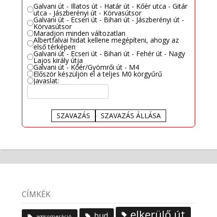
Galvani út - Illatos út - Határ út - Kőér utca - Gitár
utca - Jászberényi út - Körvasútsor
Galvani út - Ecseri út - Bihari út - Jászberényi út -
Körvasútsor
Maradjon minden változatlan
Albertfalvai hidat kellene megépíteni, ahogy az
első térképen
Galvani út - Ecseri út - Bihari út - Fehér út - Nagy
Lajos király útja
Galvani út - Kőér/Gyömrői út - M4
Először készüljön el a teljes M0 körgyűrű
Javaslat:
SZAVAZÁS
SZAVAZÁS ÁLLÁSA
CÍMKÉK
elkerülő út
bud
aggromeráció