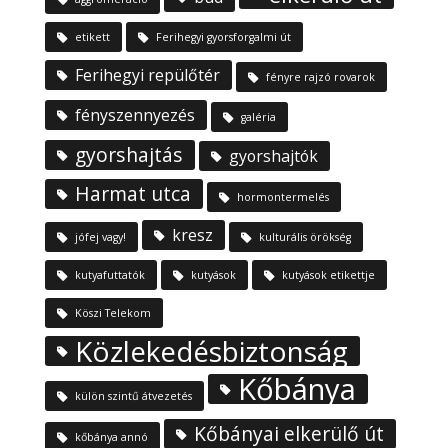
etikett
Ferihegyi gyorsforgalmi út
Ferihegyi repülőtér
fényre rajzó rovarok
fényszennyezés
galéria
gyorshajtás
gyorshajtók
Harmat utca
hormontermelés
kresz
jófej vagy!
kulturális örökség
kutyafuttatók
kutyások
kutyások etikettje
Köszi Telekom
Közlekedésbiztonság
Kőbánya
külön szintű átvezetés
Kőbányai elkerülő út
kőbánya annó