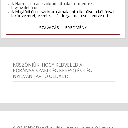
A Harmat utcán szoktam áthaladni, mert ez a
legrövidebb út!
A Maglódi úton szoktam áthaladni, elkerülve a kőbányai
lakóövezetet, ezzel zajt és forgalmat csökkentve ott!
SZAVAZÁS
EREDMÉNY
KÖSZÖNJÜK, HOGY KEDVELED A
KŐBÁNYAISZAKI CÉG KERESŐ ÉS CÉG
NYILVÁNTARTÓ OLDALT:
A KOBANYAISZAKI.hu oldal célja az, hogy a Kőbányán