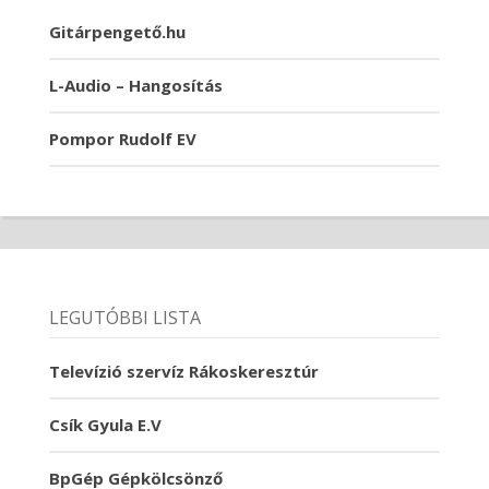
Gitárpengető.hu
L-Audio – Hangosítás
Pompor Rudolf EV
LEGUTÓBBI LISTA
Televízió szervíz Rákoskeresztúr
Csík Gyula E.V
BpGép Gépkölcsönző