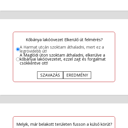
Kőbánya lakóövezet Elkerülő út felmérés?
A Harmat utcán szoktam áthaladni, mert ez a
legrövidebb út!
A Maglódi úton szoktam áthaladni, elkerülve a
kőbányai lakóövezetet, ezzel zajt és forgalmat
csökkentve ott!
SZAVAZÁS
EREDMÉNY
Melyik, már belakott területen fusson a külső körút?