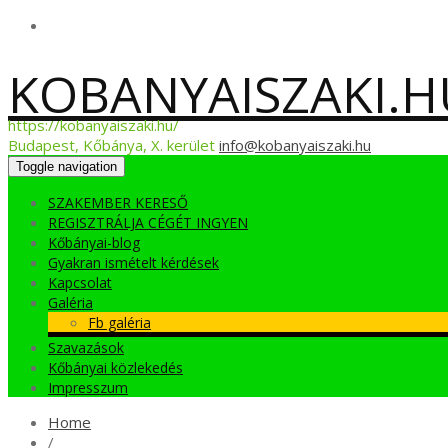
KOBANYAISZAKI.H
https://kobanyaiszaki.hu/
Budapest, Kőbánya, X. kerület
info@kobanyaiszaki.hu
Toggle navigation
SZAKEMBER KERESŐ
REGISZTRÁLJA CÉGÉT INGYEN
Kőbányai-blog
Gyakran ismételt kérdések
Kapcsolat
Galéria
Fb galéria
Szavazások
Kőbányai közlekedés
Impresszum
Home
/