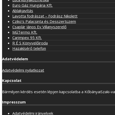
Euro Gáz Hungária Kft.
Ablakjavítás
Lavotta fodrászat – Fodrász Nikolett
Cziko’s Palacsinta és Desszertüzem
Csaplár János Ev Villanyszerelő
MűTermo Kft.
Carimpex 95 Kft.
R É S Könyvelőiroda
Hazakísérő telefon
Adatvédelem
Adatvédelmi nyilatkozat
Kapcsolat
Bármilyen kérdés esetén lépjen kapcsolatba a KőbányaiSzaki-v
Impresszum
Adatvédelmi irányelvek