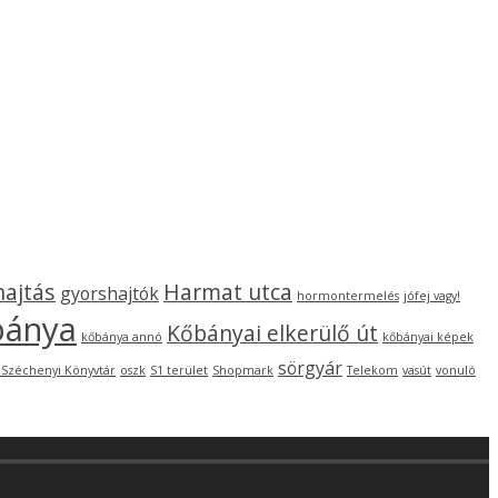
hajtás
Harmat utca
gyorshajtók
hormontermelés
jófej vagy!
bánya
Kőbányai elkerülő út
kőbánya annó
kőbányai képek
sörgyár
 Széchenyi Könyvtár
oszk
S1 terület
Shopmark
Telekom
vasút
vonuló