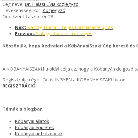
Cég neve:
Dr. Halasi Lívia közjegyző
Tevékenységi kör:
Közjegyző
Cím:
Szent László tér 23.
Next
Vastag Hunor – teljes körű lakásfelújítás
Previous
Szilágyi Tamás – redőnyös
Köszönjük, hogy kedveled a KőbányaiSzaki Cég kereső és C
A KOBANYAISZAKI.hu oldal célja az, hogy a Kőbányán dolgozó
Regisztrálja cégét Ön is INGYEN a KOBANYAISZAKI.hu-on:
REGISZTRÁCIÓ
Témák a blogban
Kőbányai állatok
Kőbányai épületek
Kőbányai hétköznapok