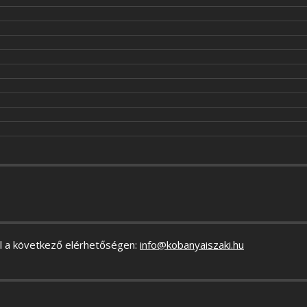
al a következő elérhetőségen:
info@kobanyaiszaki.hu