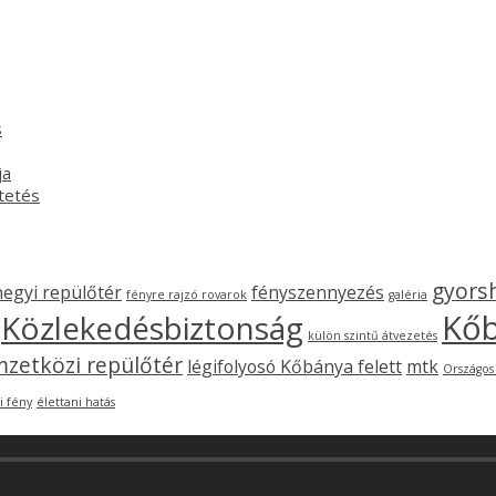
s
ja
ztetés
gyors
hegyi repülőtér
fényszennyezés
fényre rajzó rovarok
galéria
Kő
Közlekedésbiztonság
külön szintű átvezetés
mzetközi repülőtér
légifolyosó Kőbánya felett
mtk
Országos
i fény
élettani hatás