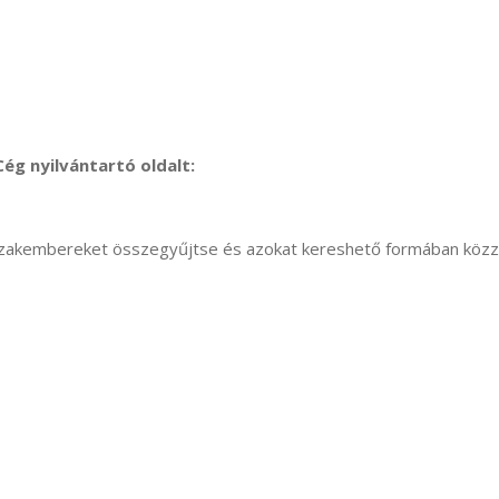
ég nyilvántartó oldalt:
 szakembereket összegyűjtse és azokat kereshető formában köz