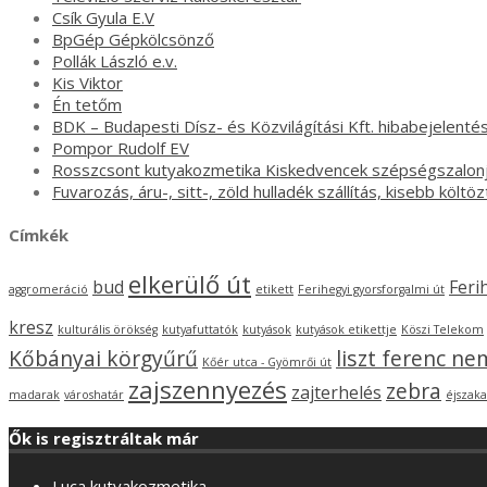
Csík Gyula E.V
BpGép Gépkölcsönző
Pollák László e.v.
Kis Viktor
Én tetőm
BDK – Budapesti Dísz- és Közvilágítási Kft. hibabejelenté
Pompor Rudolf EV
Rosszcsont kutyakozmetika Kiskedvencek szépségszalon
Fuvarozás, áru-, sitt-, zöld hulladék szállítás, kisebb költö
Címkék
elkerülő út
bud
Feri
aggromeráció
etikett
Ferihegyi gyorsforgalmi út
kresz
kulturális örökség
kutyafuttatók
kutyások
kutyások etikettje
Köszi Telekom
Kőbányai körgyűrű
liszt ferenc ne
Kőér utca - Gyömrői út
zajszennyezés
zebra
zajterhelés
madarak
városhatár
éjszaka
Ők is regisztráltak már
Luca kutyakozmetika