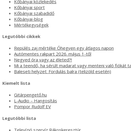
Kőbányai közlekedés
Kőbányai sport
Kőbányai szabadidő
Kőbányai-blog
Mértékegységek
Legutóbbi cikkek
Repülés zaj mértéke Óhegyen egy átlagos napon
Autómentes rakpart 2026. május 1-től
Negyed óra vagy az életed?!
Mi a teendő, ha sérült madarat vagy menteni való fiókát ta
Baleseti helyzet: Fordulás balra (telizöld esetén)
Kiemelt lista
Gitárpengető.hu
L-Audio – Hangosítás
Pompor Rudolf EV
Legutóbbi lista
Televízió szervíz Rákoskeresztúr