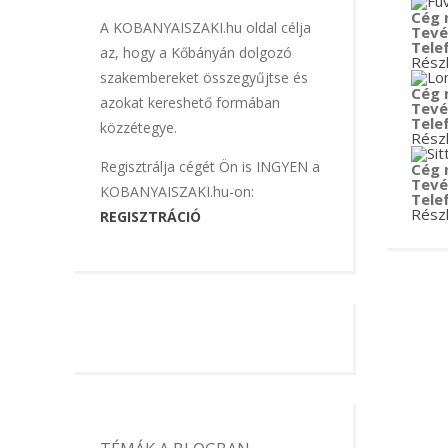
Cég 
A KOBANYAISZAKI.hu oldal célja
Tevé
Tele
az, hogy a Kőbányán dolgozó
Rész
szakembereket összegyűjtse és
Cég 
azokat kereshető formában
Tevé
Tele
közzétegye.
Rész
Regisztrálja cégét Ön is INGYEN a
Cég 
Tevé
KOBANYAISZAKI.hu-on:
Tele
Rész
REGISZTRÁCIÓ