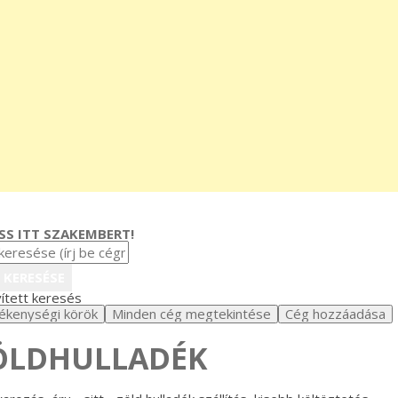
SS ITT SZAKEMBERT!
ített keresés
ÖLDHULLADÉK