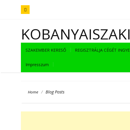
KOBANYAISZAK
SZAKEMBER KERESŐ
REGISZTRÁLJA CÉGÉT INGY
Impresszum
/
Blog Posts
Home