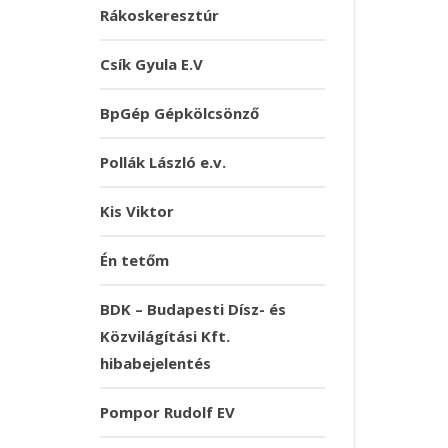
Rákoskeresztúr
Csík Gyula E.V
BpGép Gépkölcsönző
Pollák László e.v.
Kis Viktor
Én tetőm
BDK – Budapesti Dísz- és
Közvilágítási Kft.
hibabejelentés
Pompor Rudolf EV