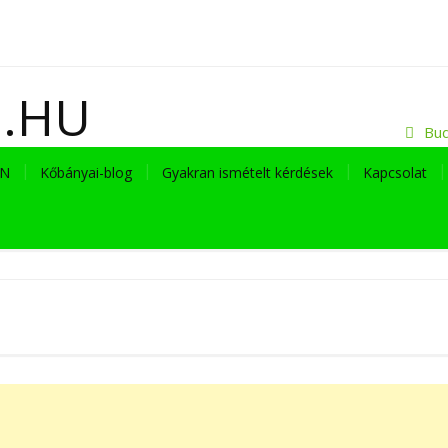
I.HU
Bud
EN
Kőbányai-blog
Gyakran ismételt kérdések
Kapcsolat