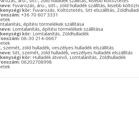
neve:
Fuvarozás, áru-, sitt-, zöld hulladék szállítás, kisebb költöz
kenységi kör:
Fuvarozás
,
Költöztetés
,
Sitt elszállítás
,
Zöldhullad
fonszám:
+36 70 607 3331
letek
neve:
Lomtalanítás, építési törmelékek szállítása
kenységi kör:
Lomtalanítás
,
Zöldhulladék
fonszám:
06-30 214-0667
letek
neve:
Sitt, szemét, zöld hulladék, veszélyes hulladék elszállítás
kenységi kör:
Hulladék átvevő
,
Lomtalanítás
,
Zöldhulladék
fonszám:
06202708998
letek