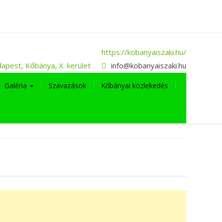
https://kobanyaiszaki.hu/
apest, Kőbánya, X. kerület
info@kobanyaiszaki.hu
Galéria
Szavazások
Kőbányai közlekedés