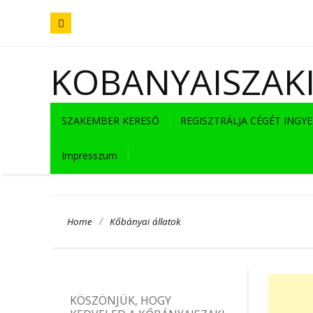
KOBANYAISZAK
SZAKEMBER KERESŐ
REGISZTRÁLJA CÉGÉT INGY
Impresszum
/
Home
Kőbányai állatok
KÖSZÖNJÜK, HOGY