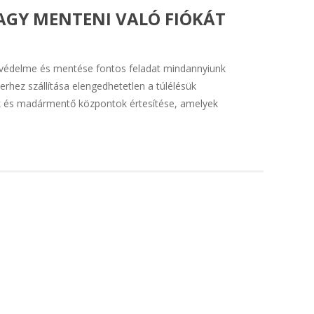
AGY MENTENI VALÓ FIÓKÁT
k védelme és mentése fontos feladat mindannyiunk
hez szállítása elengedhetetlen a túlélésük
gok és madármentő központok értesítése, amelyek