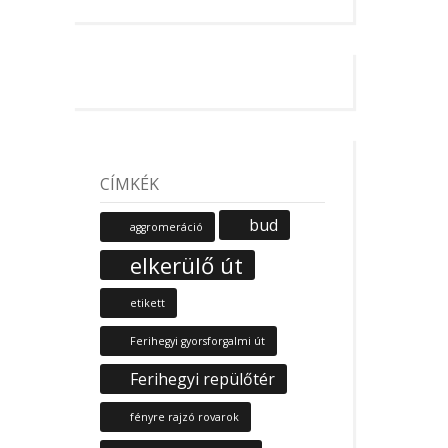
CÍMKÉK
bud
aggromeráció
elkerülő út
etikett
Ferihegyi gyorsforgalmi út
Ferihegyi repülőtér
fényre rajzó rovarok