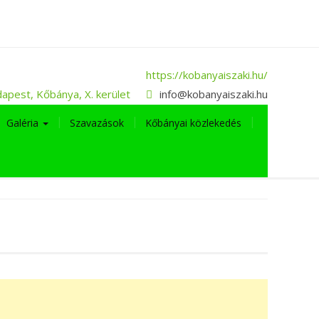
https://kobanyaiszaki.hu/
apest, Kőbánya, X. kerület
info@kobanyaiszaki.hu
Galéria
Szavazások
Kőbányai közlekedés