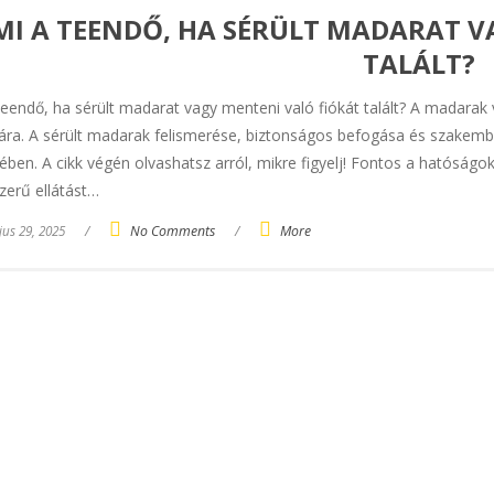
MI A TEENDŐ, HA SÉRÜLT MADARAT V
TALÁLT?
teendő, ha sérült madarat vagy menteni való fiókát talált? A madara
ra. A sérült madarak felismerése, biztonságos befogása és szakember
ében. A cikk végén olvashatsz arról, mikre figyelj! Fontos a hatósá
zerű ellátást…
us 29, 2025
/
No Comments
/
More