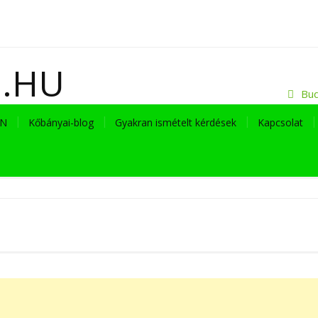
I.HU
Bud
EN
Kőbányai-blog
Gyakran ismételt kérdések
Kapcsolat