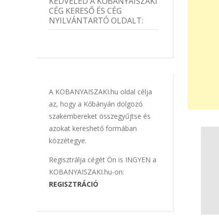
KEDVELED A KŐBÁNYAISZAKI
CÉG KERESŐ ÉS CÉG
NYILVÁNTARTÓ OLDALT:
A KOBANYAISZAKI.hu oldal célja
az, hogy a Kőbányán dolgozó
szakembereket összegyűjtse és
azokat kereshető formában
közzétegye.
Regisztrálja cégét Ön is INGYEN a
KOBANYAISZAKI.hu-on:
REGISZTRÁCIÓ