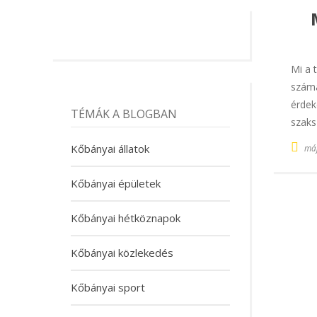
Mi a 
számá
érdek
TÉMÁK A BLOGBAN
szaks
Kőbányai állatok
máj
Kőbányai épületek
Kőbányai hétköznapok
Kőbányai közlekedés
Kőbányai sport