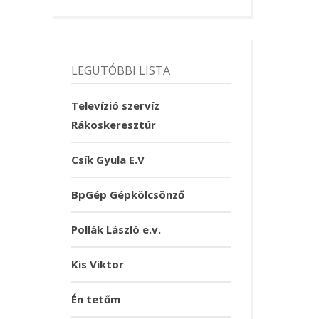
LEGUTÓBBI LISTA
Televízió szervíz
Rákoskeresztúr
Csík Gyula E.V
BpGép Gépkölcsönző
Pollák László e.v.
Kis Viktor
Én tetőm