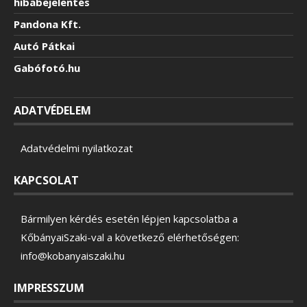
hibabejelentés
Pandona Kft.
Autó Pátkai
Gabófotó.hu
ADATVÉDELEM
Adatvédelmi nyilatkozat
KAPCSOLAT
Bármilyen kérdés esetén lépjen kapcsolatba a
KőbányaiSzaki-val a következő elérhetőségen:
info@kobanyaiszaki.hu
IMPRESSZUM