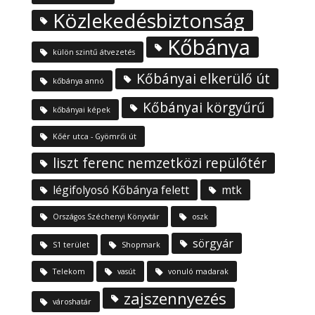
Közlekedésbiztonság
Kőbánya
külön szintű átvezetés
Kőbányai elkerülő út
kőbánya annó
Kőbányai körgyűrű
kőbányai képek
Kőér utca - Gyömrői út
liszt ferenc nemzetközi repülőtér
légifolyosó Kőbánya felett
mtk
Országos Széchenyi Könyvtár
oszk
sörgyár
S1 terület
Shopmark
Telekom
vasút
vonuló madarak
zajszennyezés
városhatár