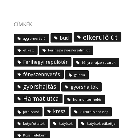
CÍMKÉK
elkerülő út
bud
aggromeráció
etikett
Ferihegyi gyorsforgalmi út
Ferihegyi repülőtér
fényre rajzó rovarok
fényszennyezés
galéria
gyorshajtás
gyorshajtók
Harmat utca
hormontermelés
kresz
jófej vagy!
kulturális örökség
kutyafuttatók
kutyások
kutyások etikettje
Köszi Telekom