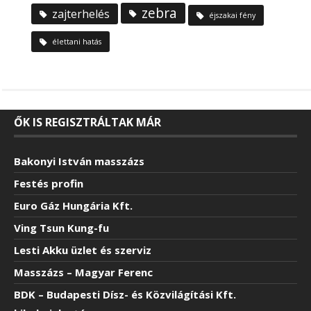
zebra
zajterhelés
éjszakai fény
élettani hatás
ŐK IS REGISZTRÁLTAK MÁR
Bakonyi István masszázs
Festés profin
Euro Gáz Hungária Kft.
Ving Tsun Kung-fu
Lesti Akku üzlet és szerviz
Masszázs – Magyar Ferenc
BDK – Budapesti Dísz- és Közvilágítási Kft.