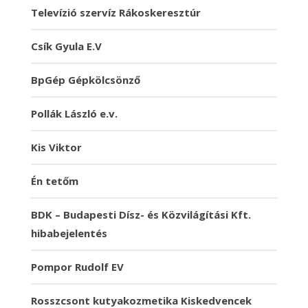
Televízió szervíz Rákoskeresztúr
Csík Gyula E.V
BpGép Gépkölcsönző
Pollák László e.v.
Kis Viktor
Én tetőm
BDK – Budapesti Dísz- és Közvilágítási Kft.
hibabejelentés
Pompor Rudolf EV
Rosszcsont kutyakozmetika Kiskedvencek