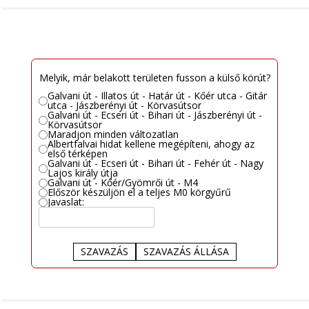
Melyik, már belakott területen fusson a külső körút?
Galvani út - Illatos út - Határ út - Kőér utca - Gitár
utca - Jászberényi út - Körvasútsor
Galvani út - Ecseri út - Bihari út - Jászberényi út -
Körvasútsor
Maradjon minden változatlan
Albertfalvai hidat kellene megépíteni, ahogy az
első térképen
Galvani út - Ecseri út - Bihari út - Fehér út - Nagy
Lajos király útja
Galvani út - Kőér/Gyömrői út - M4
Először készüljön el a teljes M0 körgyűrű
Javaslat:
SZAVAZÁS
SZAVAZÁS ÁLLÁSA