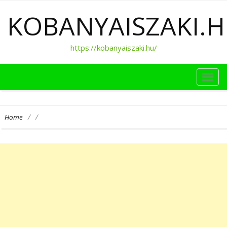
KOBANYAISZAKI.
https://kobanyaiszaki.hu/
TOG
NAVI
/
/
Home