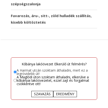
szépségszalonja
Fuvarozás, áru-, sitt-, zöld hulladék szállítás,
kisebb költöztetés
Kőbánya lakóövezet Elkerülő út felmérés?
A Harmat utcán szoktam áthaladni, mert ez a
legrövidebb út!
A Maglódi úton szoktam áthaladni, elkerülve a
kőbányai lakóövezetet, ezzel zajt és forgalmat
csökkentve ott!
SZAVAZÁS
EREDMÉNY