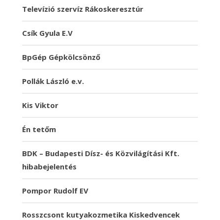
Televízió szervíz Rákoskeresztúr
Csík Gyula E.V
BpGép Gépkölcsönző
Pollák László e.v.
Kis Viktor
Én tetőm
BDK – Budapesti Dísz- és Közvilágítási Kft.
hibabejelentés
Pompor Rudolf EV
Rosszcsont kutyakozmetika Kiskedvencek