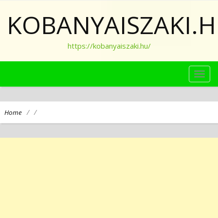
KOBANYAISZAKI.
https://kobanyaiszaki.hu/
TOG
NAVI
/
/
Home