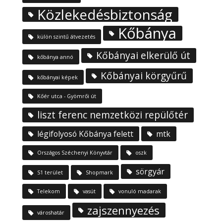
Közlekedésbiztonság
Kőbánya
külön szintű átvezetés
Kőbányai elkerülő út
kőbánya annó
Kőbányai körgyűrű
kőbányai képek
Kőér utca - Gyömrői út
liszt ferenc nemzetközi repülőtér
légifolyosó Kőbánya felett
mtk
Országos Széchenyi Könyvtár
oszk
sörgyár
S1 terület
Shopmark
Telekom
vasút
vonuló madarak
zajszennyezés
városhatár