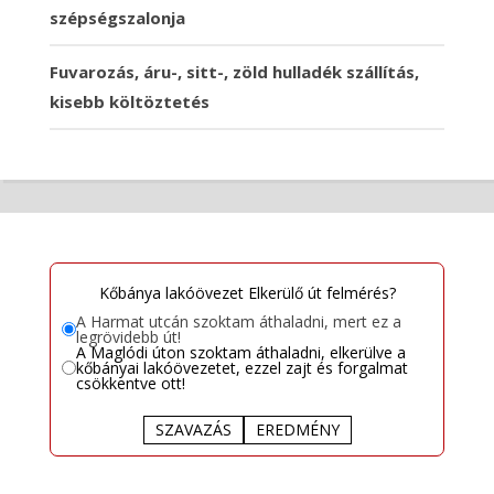
szépségszalonja
Fuvarozás, áru-, sitt-, zöld hulladék szállítás,
kisebb költöztetés
Kőbánya lakóövezet Elkerülő út felmérés?
A Harmat utcán szoktam áthaladni, mert ez a
legrövidebb út!
A Maglódi úton szoktam áthaladni, elkerülve a
kőbányai lakóövezetet, ezzel zajt és forgalmat
csökkentve ott!
SZAVAZÁS
EREDMÉNY