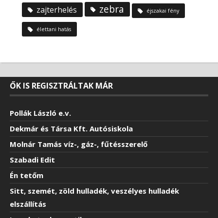
zebra
zajterhelés
éjszakai fény
élettani hatás
ŐK IS REGISZTRÁLTAK MÁR
Pollák László e.v.
Dekmár és Társa Kft. Autósiskola
Molnár Tamás víz-, gáz-, fűtésszerelő
Szabadi Edit
Én tetőm
Sitt, szemét, zöld hulladék, veszélyes hulladék
elszállítás