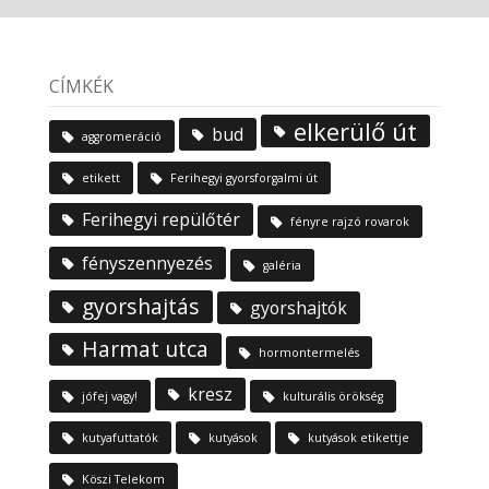
CÍMKÉK
elkerülő út
bud
aggromeráció
etikett
Ferihegyi gyorsforgalmi út
Ferihegyi repülőtér
fényre rajzó rovarok
fényszennyezés
galéria
gyorshajtás
gyorshajtók
Harmat utca
hormontermelés
kresz
jófej vagy!
kulturális örökség
kutyafuttatók
kutyások
kutyások etikettje
Köszi Telekom