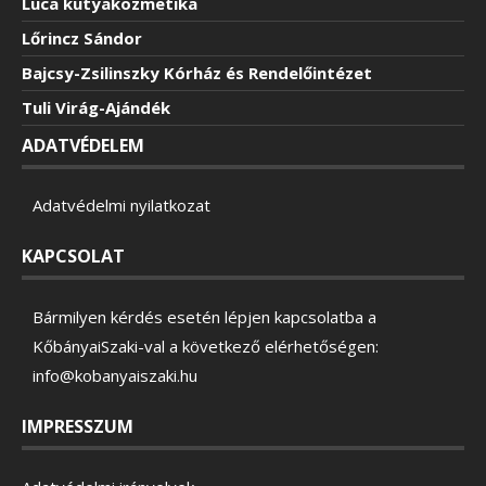
Luca kutyakozmetika
Lőrincz Sándor
Bajcsy-Zsilinszky Kórház és Rendelőintézet
Tuli Virág-Ajándék
ADATVÉDELEM
Adatvédelmi nyilatkozat
KAPCSOLAT
Bármilyen kérdés esetén lépjen kapcsolatba a
KőbányaiSzaki-val a következő elérhetőségen:
info@kobanyaiszaki.hu
IMPRESSZUM