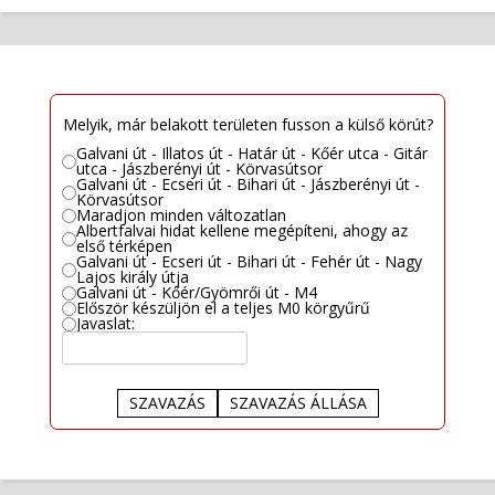
Melyik, már belakott területen fusson a külső körút?
Galvani út - Illatos út - Határ út - Kőér utca - Gitár
utca - Jászberényi út - Körvasútsor
Galvani út - Ecseri út - Bihari út - Jászberényi út -
Körvasútsor
Maradjon minden változatlan
Albertfalvai hidat kellene megépíteni, ahogy az
első térképen
Galvani út - Ecseri út - Bihari út - Fehér út - Nagy
Lajos király útja
Galvani út - Kőér/Gyömrői út - M4
Először készüljön el a teljes M0 körgyűrű
Javaslat:
SZAVAZÁS
SZAVAZÁS ÁLLÁSA