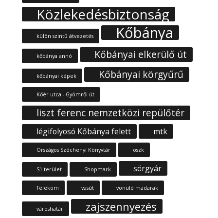
Közlekedésbiztonság
Kőbánya
külön szintű átvezetés
Kőbányai elkerülő út
kőbánya annó
Kőbányai körgyűrű
kőbányai képek
Kőér utca - Gyömrői út
liszt ferenc nemzetközi repülőtér
légifolyosó Kőbánya felett
mtk
Országos Széchenyi Könyvtár
oszk
sörgyár
S1 terület
Shopmark
Telekom
vasút
vonuló madarak
zajszennyezés
városhatár