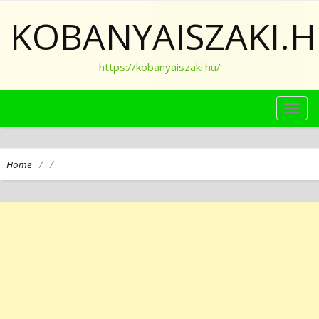
KOBANYAISZAKI.
https://kobanyaiszaki.hu/
TOG
NAVI
/
/
Home