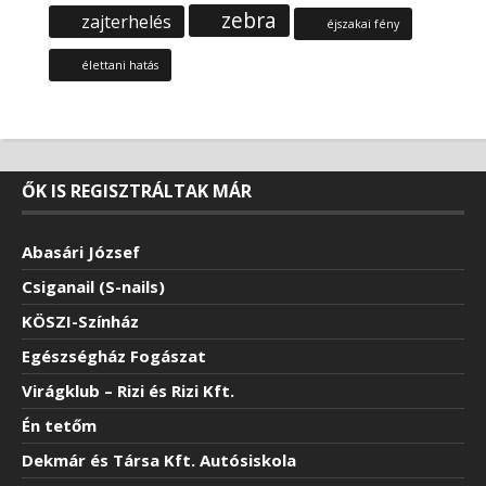
zebra
zajterhelés
éjszakai fény
élettani hatás
ŐK IS REGISZTRÁLTAK MÁR
Abasári József
Csiganail (S-nails)
KÖSZI-Színház
Egészségház Fogászat
Virágklub – Rizi és Rizi Kft.
Én tetőm
Dekmár és Társa Kft. Autósiskola