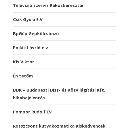
Televízió szervíz Rákoskeresztúr
Csík Gyula E.V
BpGép Gépkölcsönző
Pollák László e.v.
Kis Viktor
Én tetőm
BDK – Budapesti Dísz- és Közvilágítási Kft.
hibabejelentés
Pompor Rudolf EV
Rosszcsont kutyakozmetika Kiskedvencek