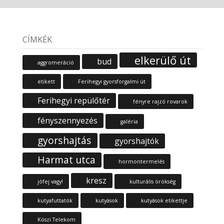
CÍMKÉK
elkerülő út
bud
aggromeráció
etikett
Ferihegyi gyorsforgalmi út
Ferihegyi repülőtér
fényre rajzó rovarok
fényszennyezés
galéria
gyorshajtás
gyorshajtók
Harmat utca
hormontermelés
kresz
jófej vagy!
kulturális örökség
kutyafuttatók
kutyások
kutyások etikettje
Köszi Telekom