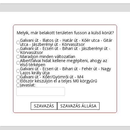
Melyik, már belakott területen fusson a külső körút?
Galvani út - Illatos út - Határ út - Kőér utca - Gitár
utca - Jászberényi út - Körvasútsor
Galvani út - Ecseri út - Bihari út - Jászberényi út -
Körvasútsor
Maradjon minden változatlan
Albertfalvai hidat kellene megépíteni, ahogy az
első térképen
Galvani út - Ecseri út - Bihari út - Fehér út - Nagy
Lajos király útja
Galvani út - Kőér/Gyömrői út - M4
Először készüljön el a teljes M0 körgyűrű
Javaslat:
SZAVAZÁS
SZAVAZÁS ÁLLÁSA