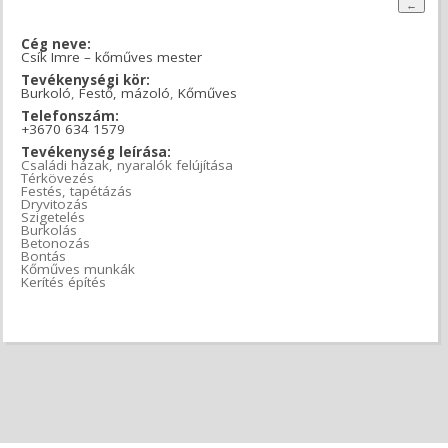
Cég neve:
Csík Imre – kőműves mester
Tevékenységi kör:
Burkoló
,
Festő, mázoló
,
Kőműves
Telefonszám:
+3670 634 1579
Tevékenység leírása:
Családi házak, nyaralók felújítása
Térkövezés
Festés, tapétázás
Dryvitozás
Szigetelés
Burkolás
Betonozás
Bontás
Kőműves munkák
Kerítés építés