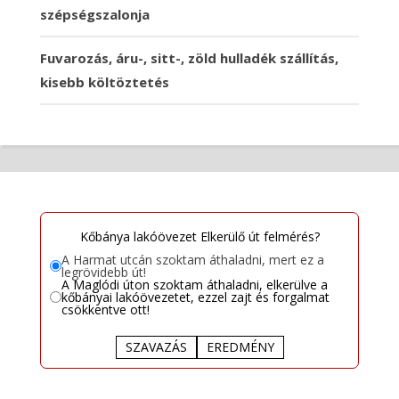
szépségszalonja
Fuvarozás, áru-, sitt-, zöld hulladék szállítás,
kisebb költöztetés
Kőbánya lakóövezet Elkerülő út felmérés?
A Harmat utcán szoktam áthaladni, mert ez a
legrövidebb út!
A Maglódi úton szoktam áthaladni, elkerülve a
kőbányai lakóövezetet, ezzel zajt és forgalmat
csökkentve ott!
SZAVAZÁS
EREDMÉNY