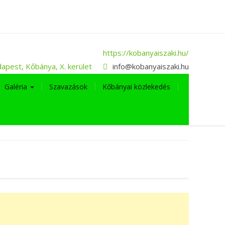
https://kobanyaiszaki.hu/
apest, Kőbánya, X. kerület
info@kobanyaiszaki.hu
Galéria
Szavazások
Kőbányai közlekedés