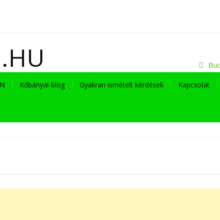
I.HU
Bud
EN
Kőbányai-blog
Gyakran ismételt kérdések
Kapcsolat