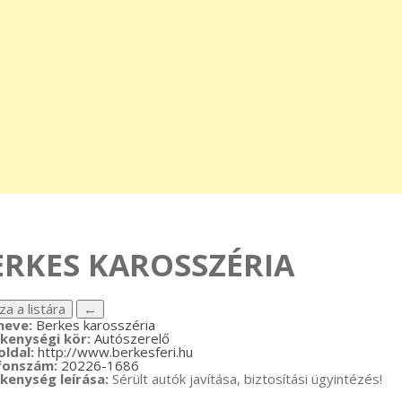
ERKES KAROSSZÉRIA
neve:
Berkes karosszéria
kenységi kör:
Autószerelő
ldal:
http://www.berkesferi.hu
fonszám:
20226-1686
kenység leírása:
Sérült autók javítása, biztosítási ügyintézés!