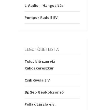
L-Audio – Hangosítás
Pompor Rudolf EV
LEGUTÓBBI LISTA
Televízió szervíz
Rákoskeresztúr
Csík Gyula E.V
BpGép Gépkölcsönző
Pollák László e.v.