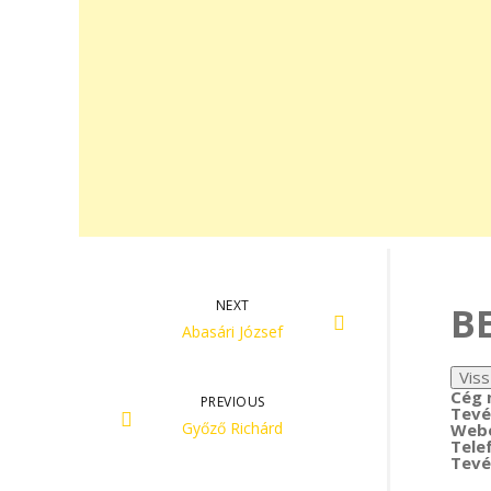
NEXT
B
Abasári József
Cég 
PREVIOUS
Tevé
Győző Richárd
Webo
Tele
Tevé