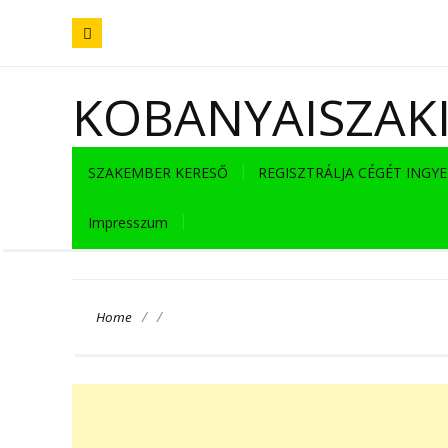
KOBANYAISZAK
SZAKEMBER KERESŐ
REGISZTRÁLJA CÉGÉT INGY
Impresszum
/
/
Home