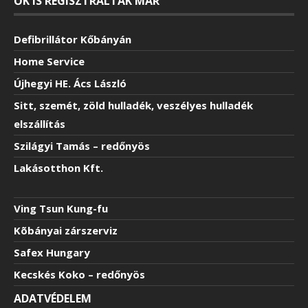
ŐK IS REGISZTRÁLTAK MÁR
Defibrillátor Kőbányán
Home Service
Újhegyi HE. Ács László
Sitt, szemét, zöld hulladék, veszélyes hulladék
elszállítás
Szilágyi Tamás – redőnyös
Lakásotthon Kft.
Ving Tsun Kung-fu
Kõbányai zárszerviz
Safex Hungary
Kecskés Koko – redőnyös
ADATVÉDELEM