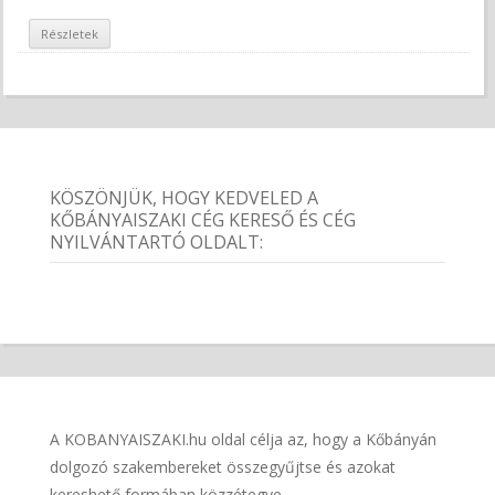
Részletek
KÖSZÖNJÜK, HOGY KEDVELED A
KŐBÁNYAISZAKI CÉG KERESŐ ÉS CÉG
NYILVÁNTARTÓ OLDALT:
A KOBANYAISZAKI.hu oldal célja az, hogy a Kőbányán
dolgozó szakembereket összegyűjtse és azokat
kereshető formában közzétegye.