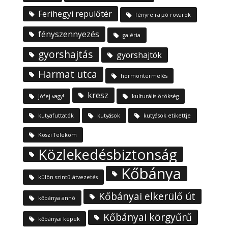
Ferihegyi repülőtér
fényre rajzó rovarok
fényszennyezés
galéria
gyorshajtás
gyorshajtók
Harmat utca
hormontermelés
kresz
jófej vagy!
kulturális örökség
kutyafuttatók
kutyások
kutyások etikettje
Köszi Telekom
Közlekedésbiztonság
Kőbánya
külön szintű átvezetés
Kőbányai elkerülő út
kőbánya annó
Kőbányai körgyűrű
kőbányai képek