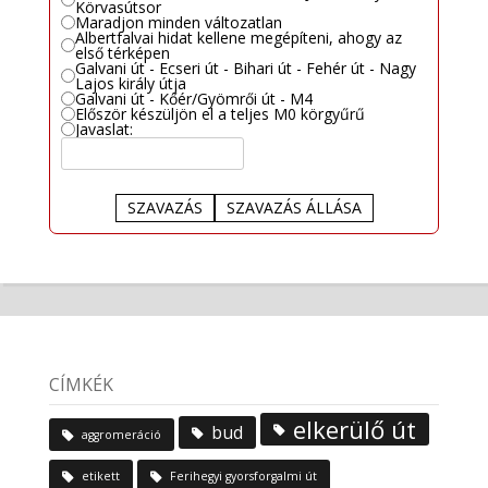
Körvasútsor
Maradjon minden változatlan
Albertfalvai hidat kellene megépíteni, ahogy az
első térképen
Galvani út - Ecseri út - Bihari út - Fehér út - Nagy
Lajos király útja
Galvani út - Kőér/Gyömrői út - M4
Először készüljön el a teljes M0 körgyűrű
Javaslat:
SZAVAZÁS
SZAVAZÁS ÁLLÁSA
CÍMKÉK
elkerülő út
bud
aggromeráció
etikett
Ferihegyi gyorsforgalmi út