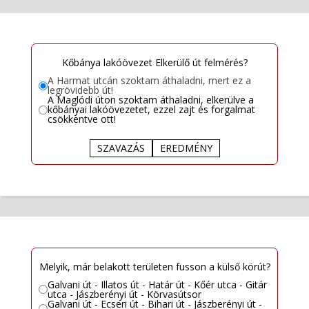
Kőbánya lakóövezet Elkerülő út felmérés?
A Harmat utcán szoktam áthaladni, mert ez a
legrövidebb út!
A Maglódi úton szoktam áthaladni, elkerülve a
kőbányai lakóövezetet, ezzel zajt és forgalmat
csökkentve ott!
SZAVAZÁS
EREDMÉNY
Melyik, már belakott területen fusson a külső körút?
Galvani út - Illatos út - Határ út - Kőér utca - Gitár
utca - Jászberényi út - Körvasútsor
Galvani út - Ecseri út - Bihari út - Jászberényi út -