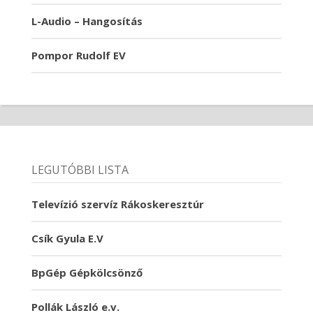
L-Audio – Hangosítás
Pompor Rudolf EV
LEGUTÓBBI LISTA
Televízió szervíz Rákoskeresztúr
Csík Gyula E.V
BpGép Gépkölcsönző
Pollák László e.v.