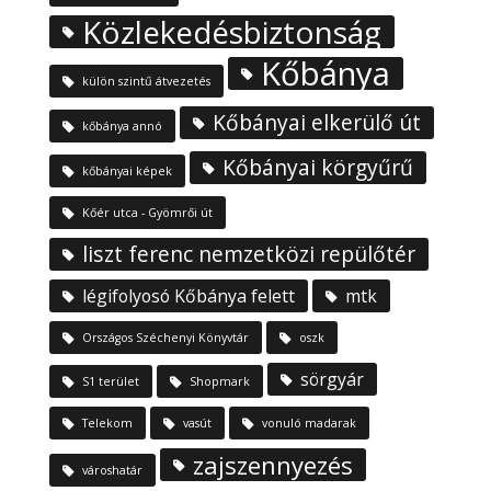
Közlekedésbiztonság
Kőbánya
külön szintű átvezetés
Kőbányai elkerülő út
kőbánya annó
Kőbányai körgyűrű
kőbányai képek
Kőér utca - Gyömrői út
liszt ferenc nemzetközi repülőtér
légifolyosó Kőbánya felett
mtk
Országos Széchenyi Könyvtár
oszk
sörgyár
S1 terület
Shopmark
Telekom
vasút
vonuló madarak
zajszennyezés
városhatár