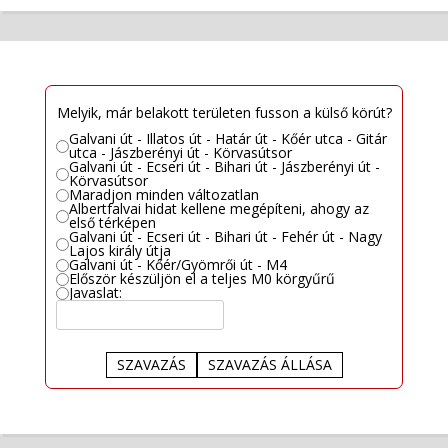
Melyik, már belakott területen fusson a külső körút?
Galvani út - Illatos út - Határ út - Kőér utca - Gitár
utca - Jászberényi út - Körvasútsor
Galvani út - Ecseri út - Bihari út - Jászberényi út -
Körvasútsor
Maradjon minden változatlan
Albertfalvai hidat kellene megépíteni, ahogy az
első térképen
Galvani út - Ecseri út - Bihari út - Fehér út - Nagy
Lajos király útja
Galvani út - Kőér/Gyömrői út - M4
Először készüljön el a teljes M0 körgyűrű
Javaslat:
SZAVAZÁS
SZAVAZÁS ÁLLÁSA