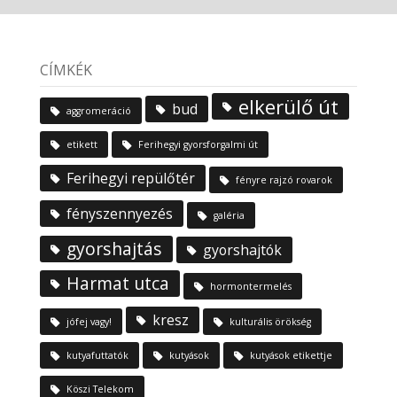
CÍMKÉK
elkerülő út
bud
aggromeráció
etikett
Ferihegyi gyorsforgalmi út
Ferihegyi repülőtér
fényre rajzó rovarok
fényszennyezés
galéria
gyorshajtás
gyorshajtók
Harmat utca
hormontermelés
kresz
jófej vagy!
kulturális örökség
kutyafuttatók
kutyások
kutyások etikettje
Köszi Telekom