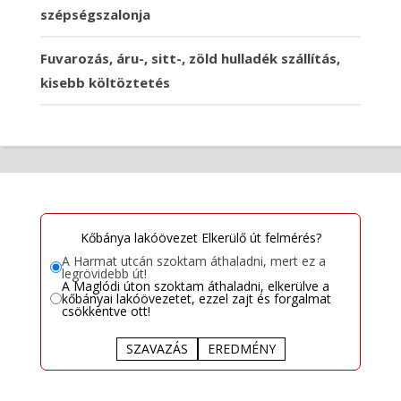
szépségszalonja
Fuvarozás, áru-, sitt-, zöld hulladék szállítás,
kisebb költöztetés
Kőbánya lakóövezet Elkerülő út felmérés?
A Harmat utcán szoktam áthaladni, mert ez a
legrövidebb út!
A Maglódi úton szoktam áthaladni, elkerülve a
kőbányai lakóövezetet, ezzel zajt és forgalmat
csökkentve ott!
SZAVAZÁS
EREDMÉNY