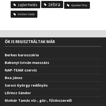
zebra
zajterhelés
éjszakai fény
élettani hatás
ŐK IS REGISZTRÁLTAK MÁR
Berkes karosszéria
Bakonyi István masszázs
NAP-TEAM szerviz
Boa János
Sarosi György redőnyös
Lőrincz Sándor
Molnár Tamás víz-, gáz-, fűtésszerelő