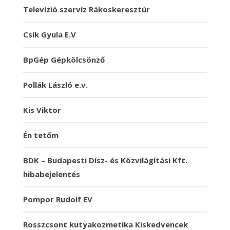
Televízió szervíz Rákoskeresztúr
Csík Gyula E.V
BpGép Gépkölcsönző
Pollák László e.v.
Kis Viktor
Én tetőm
BDK – Budapesti Dísz- és Közvilágítási Kft.
hibabejelentés
Pompor Rudolf EV
Rosszcsont kutyakozmetika Kiskedvencek