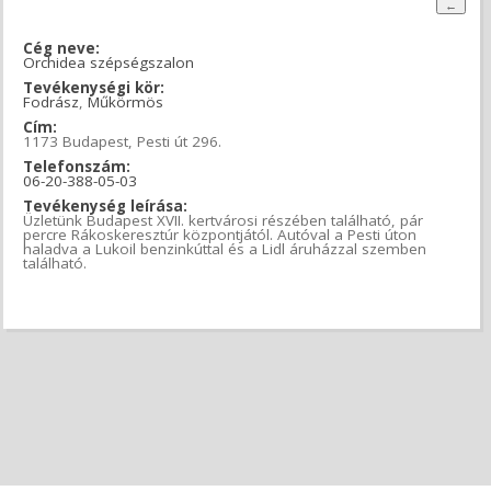
Cég neve:
Orchidea szépségszalon
Tevékenységi kör:
Fodrász
,
Műkörmös
Cím:
1173 Budapest, Pesti út 296.
Telefonszám:
06-20-388-05-03
Tevékenység leírása:
Üzletünk Budapest XVII. kertvárosi részében található, pár
percre Rákoskeresztúr központjától. Autóval a Pesti úton
haladva a Lukoil benzinkúttal és a Lidl áruházzal szemben
található.