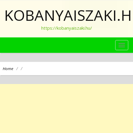
KOBANYAISZAKI.
https://kobanyaiszaki.hu/
TOG
NAVI
/
/
Home