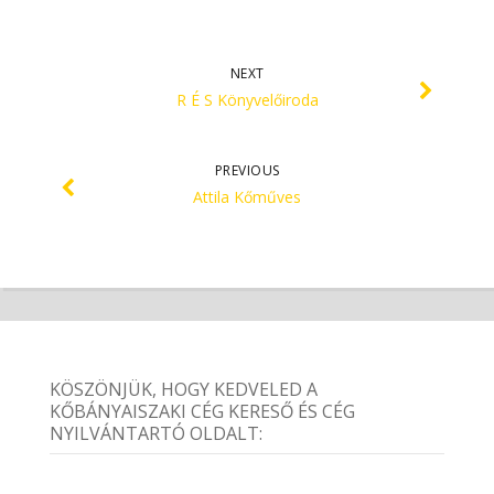
NEXT
R É S Könyvelőiroda
PREVIOUS
Attila Kőműves
KÖSZÖNJÜK, HOGY KEDVELED A
KŐBÁNYAISZAKI CÉG KERESŐ ÉS CÉG
NYILVÁNTARTÓ OLDALT: