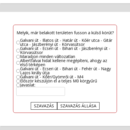
Melyik, már belakott területen fusson a külső körút?
Galvani út - Illatos út - Határ út - Kőér utca - Gitár
utca - Jászberényi út - Körvasútsor
Galvani út - Ecseri út - Bihari út - Jászberényi út -
Körvasútsor
Maradjon minden változatlan
Albertfalvai hidat kellene megépíteni, ahogy az
első térképen
Galvani út - Ecseri út - Bihari út - Fehér út - Nagy
Lajos király útja
Galvani út - Kőér/Gyömrői út - M4
Először készüljön el a teljes M0 körgyűrű
Javaslat:
SZAVAZÁS
SZAVAZÁS ÁLLÁSA