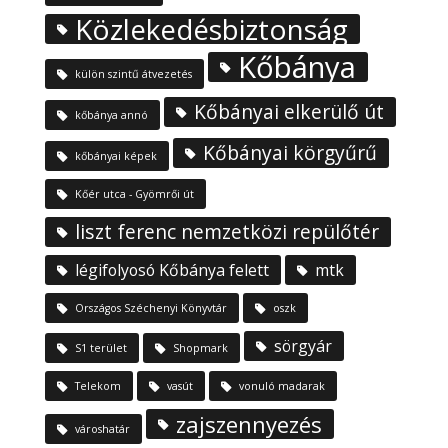
Közlekedésbiztonság
Kőbánya
külön szintű átvezetés
Kőbányai elkerülő út
kőbánya annó
Kőbányai körgyűrű
kőbányai képek
Kőér utca - Gyömrői út
liszt ferenc nemzetközi repülőtér
légifolyosó Kőbánya felett
mtk
Országos Széchenyi Könyvtár
oszk
sörgyár
S1 terület
Shopmark
Telekom
vasút
vonuló madarak
zajszennyezés
városhatár