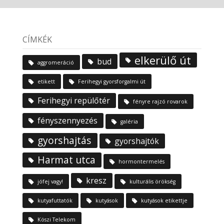
CÍMKÉK
elkerülő út
bud
aggromeráció
etikett
Ferihegyi gyorsforgalmi út
Ferihegyi repülőtér
fényre rajzó rovarok
fényszennyezés
galéria
gyorshajtás
gyorshajtók
Harmat utca
hormontermelés
kresz
jófej vagy!
kulturális örökség
kutyafuttatók
kutyások
kutyások etikettje
Köszi Telekom