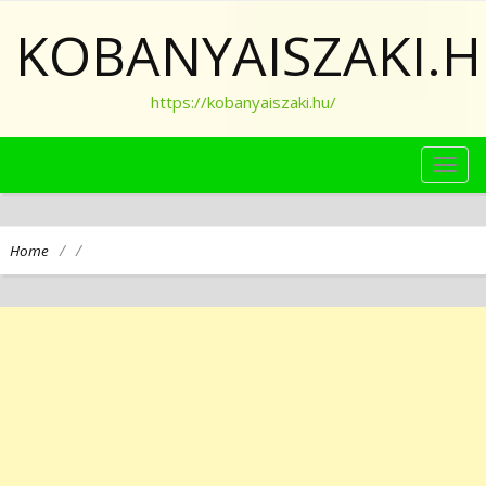
KOBANYAISZAKI.
https://kobanyaiszaki.hu/
TOG
NAVI
/
/
Home