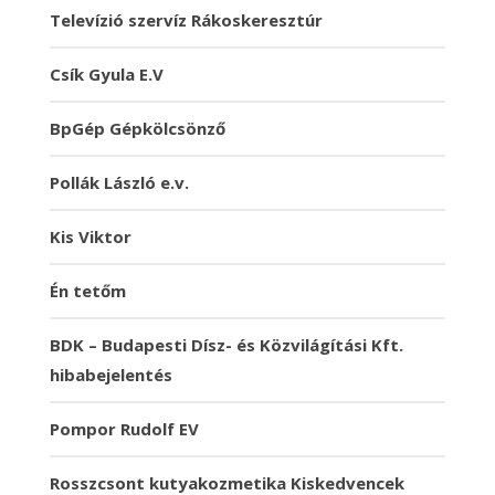
Televízió szervíz Rákoskeresztúr
Csík Gyula E.V
BpGép Gépkölcsönző
Pollák László e.v.
Kis Viktor
Én tetőm
BDK – Budapesti Dísz- és Közvilágítási Kft.
hibabejelentés
Pompor Rudolf EV
Rosszcsont kutyakozmetika Kiskedvencek