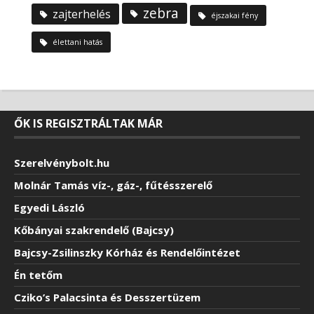
zebra
zajterhelés
éjszakai fény
élettani hatás
ŐK IS REGISZTRÁLTAK MÁR
Szerelvénybolt.hu
Molnár Tamás víz-, gáz-, fűtésszerelő
Egyedi László
Kőbányai szakrendelő (Bajcsy)
Bajcsy-Zsilinszky Kórház és Rendelőintézet
Én tetőm
Cziko’s Palacsinta és Desszertüzem