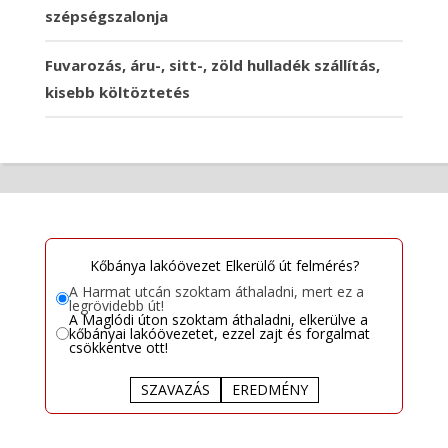
szépségszalonja
Fuvarozás, áru-, sitt-, zöld hulladék szállítás,
kisebb költöztetés
Kőbánya lakóövezet Elkerülő út felmérés?
A Harmat utcán szoktam áthaladni, mert ez a
legrövidebb út!
A Maglódi úton szoktam áthaladni, elkerülve a
kőbányai lakóövezetet, ezzel zajt és forgalmat
csökkentve ott!
SZAVAZÁS
EREDMÉNY