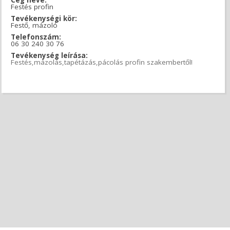
Festés profin
Tevékenységi kör:
Festő, mázoló
Telefonszám:
06 30 240 30 76
Tevékenység leírása:
Festés,mázolás,tapétázás,pácolás profin szakembertől!