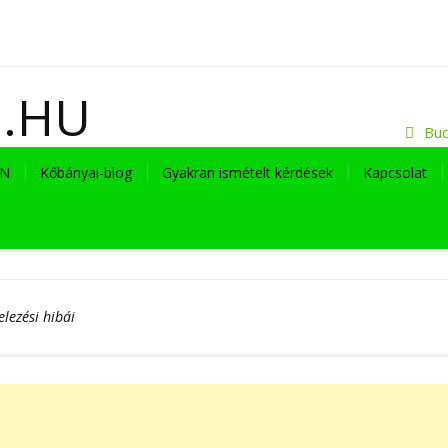
I.HU
Bud
EN
Kőbányai-blog
Gyakran ismételt kérdések
Kapcsolat
elezési hibái