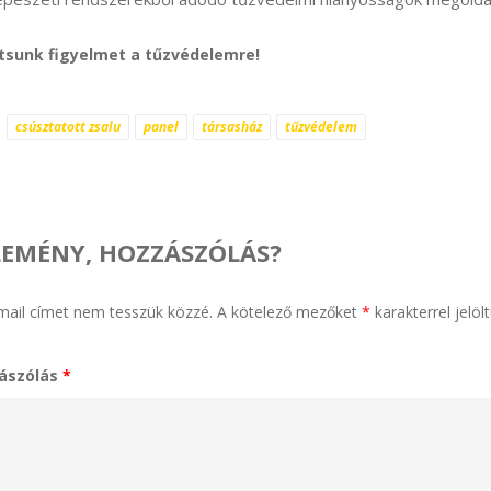
ítsunk figyelmet a tűzvédelemre!
csúsztatott zsalu
panel
társasház
tűzvédelem
LEMÉNY, HOZZÁSZÓLÁS?
mail címet nem tesszük közzé.
A kötelező mezőket
*
karakterrel jelöl
ászólás
*