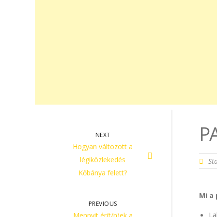
P
NEXT
Hogyan változott a
légiközlekedés
St
Kőbánya felett?
Mi a
PREVIOUS
La
Mennyit ér(t/n)ek a