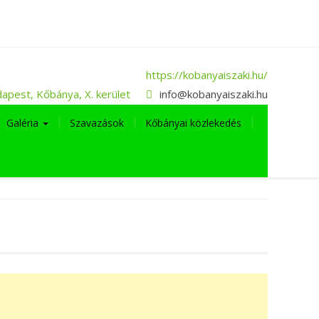
https://kobanyaiszaki.hu/
apest, Kőbánya, X. kerület
info@kobanyaiszaki.hu
Galéria
Szavazások
Kőbányai közlekedés