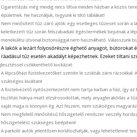
Cigarettázás még mindig nincs tiltva minden házban a közös ter
épületnek. Ne használjuk, tegyünk ki tiltó táblákat!
Nem minősített tűz-záró ajtók: egy esetleges tűzeset során a lak
keletkezett tűz során felszabaduló égéstermékek bejutnak a lépc
menekülési útvonal biztonsággal nem használható. Válasszunk biz
A lakók a lezárt folyosórészre éghető anyagot, bútorokat
é
ráadásul tűz esetén akadályt képezhetnek. Ezeket tiltani s
jlesztéssel csökkenthető kockázat:
A lépcsőházi füstelvezetőket szintén le szokták zárni rácsokkal. 
szükséges kiváltani!
A füstelvezető nyitószerkezetét nem tartja karban a ház, így az 
tisztítás hiánya miatt elzsírosodottak, mely anyaglerakódás a tű
saját maga is könnyen ég. Azt hiszem, nem szükséges magyarázn
Nem megfelelő minősítésű hőszigetelő rendszer veszély hordoz
hőszigetelést szükséges beépíteni!
A parkoló autók jelentősen korlátozhatják, vagy lehetetlenné tesz