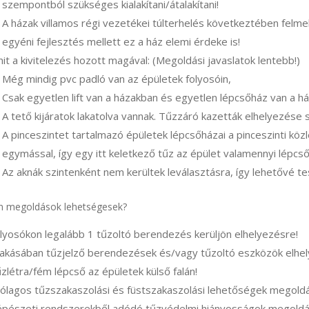
szempontból szükséges kialakítani/átalakítani!
A házak villamos régi vezetékei túlterhelés következtében felm
egyéni fejlesztés mellett ez a ház elemi érdeke is!
it a kivitelezés hozott magával: (Megoldási javaslatok lentebb!)
Még mindig pvc padló van az épületek folyosóin,
Csak egyetlen lift van a házakban és egyetlen lépcsőház van a h
A tető kijáratok lakatolva vannak. Tűzzáró kazetták elhelyezése
A pinceszintet tartalmazó épületek lépcsőházai a pinceszinti k
egymással, így egy itt keletkező tűz az épület valamennyi lépcső
Az aknák szintenként nem kerültek leválasztásra, így lehetővé te
n megoldások lehetségesek?
lyosókon legalább 1 tűzoltó berendezés kerüljön elhelyezésre!
lakásában tűzjelző berendezések és/vagy tűzoltó eszközök elhel
zlétra/fém lépcső az épületek külső falán!
ólagos tűzszakaszolási és füstszakaszolási lehetőségek megoldá
pészeti rendszerekből adódó tűzvédelmi hiányosságok megoldá