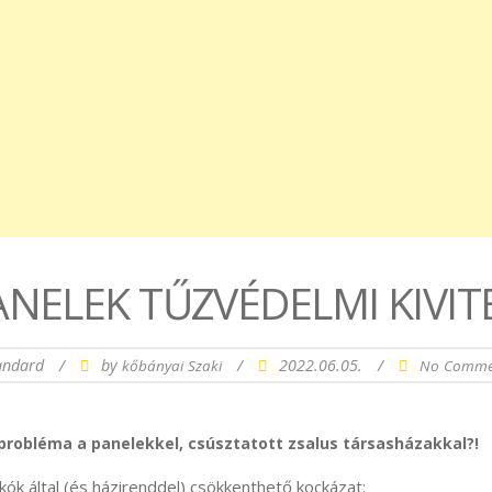
ANELEK TŰZVÉDELMI KIVITE
andard
/
by
/
2022.06.05.
/
kőbányai Szaki
No Comme
 probléma a panelekkel, csúsztatott zsalus társasházakkal?!
kók által (és házirenddel) csökkenthető kockázat: