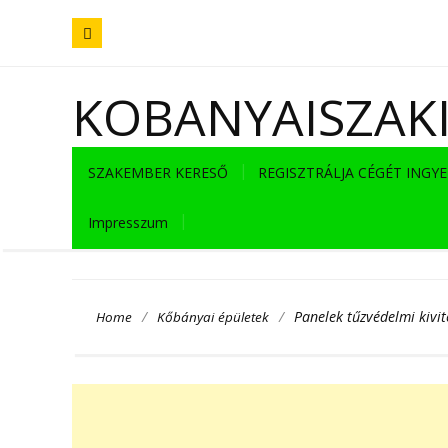
KOBANYAISZAK
SZAKEMBER KERESŐ
REGISZTRÁLJA CÉGÉT INGY
Impresszum
/
/
Panelek tűzvédelmi kivit
Home
Kőbányai épületek