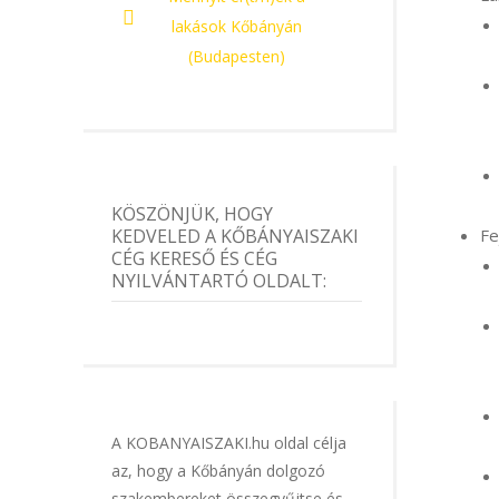
lakások Kőbányán
(Budapesten)
KÖSZÖNJÜK, HOGY
Fe
KEDVELED A KŐBÁNYAISZAKI
CÉG KERESŐ ÉS CÉG
NYILVÁNTARTÓ OLDALT:
A KOBANYAISZAKI.hu oldal célja
az, hogy a Kőbányán dolgozó
szakembereket összegyűjtse és