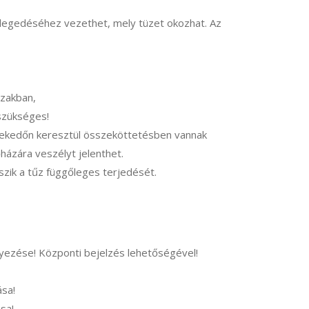
elegedéséhez vezethet, mely tüzet okozhat. Az
ázakban,
 szükséges!
özlekedőn keresztül összeköttetésben vannak
házára veszélyt jelenthet.
szik a tűz függőleges terjedését.
yezése! Központi bejelzés lehetőségével!
sa!
sa!