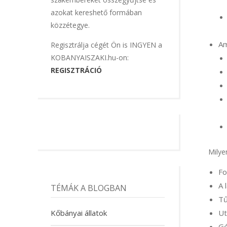
azokat kereshető formában
közzétegye.
Am
Regisztrálja cégét Ön is INGYEN a
KOBANYAISZAKI.hu-on:
REGISZTRÁCIÓ
Milye
Fo
A 
TÉMÁK A BLOGBAN
Tű
Ut
Kőbányai állatok
Gé