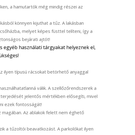
eken, a hamutartók még mindig részei az
ásból könnyen kijuthat a tűz. A lakásban
sőházba, melyet képes füsttel telíteni, így a
tonságos bejárati ajtót!
s egyéb használati tárgyakat helyeznek el,
zükséges!
Az ilyen típusú rácsokat betörhető anyaggal
használhatatlanná válik. A szellőzőrendszerek a
zterjedését jelentős mértékben elősegíti, mivel
i ezek fontosságát!
 magában. Az ablakok felett nem éghető
ik a tűzoltói beavatkozást. A parkolókat ilyen