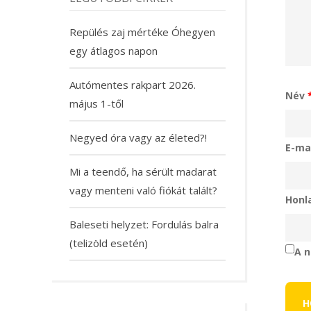
Repülés zaj mértéke Óhegyen
egy átlagos napon
Autómentes rakpart 2026.
Név
május 1-től
Negyed óra vagy az életed?!
E-ma
Mi a teendő, ha sérült madarat
vagy menteni való fiókát talált?
Honl
Baleseti helyzet: Fordulás balra
(telizöld esetén)
A n