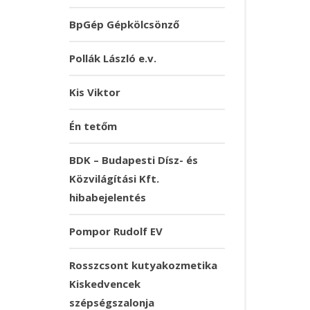
BpGép Gépkölcsönző
Pollák László e.v.
Kis Viktor
Én tetőm
BDK – Budapesti Dísz- és
Közvilágítási Kft.
hibabejelentés
Pompor Rudolf EV
Rosszcsont kutyakozmetika
Kiskedvencek
szépségszalonja