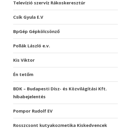
Televízió szervíz Rákoskeresztúr
Csík Gyula E.V
BpGép Gépkölcsönző
Pollák László e.v.
Kis Viktor
Én tetőm
BDK – Budapesti Dísz- és Közvilágítási Kft.
hibabejelentés
Pompor Rudolf EV
Rosszcsont kutyakozmetika Kiskedvencek