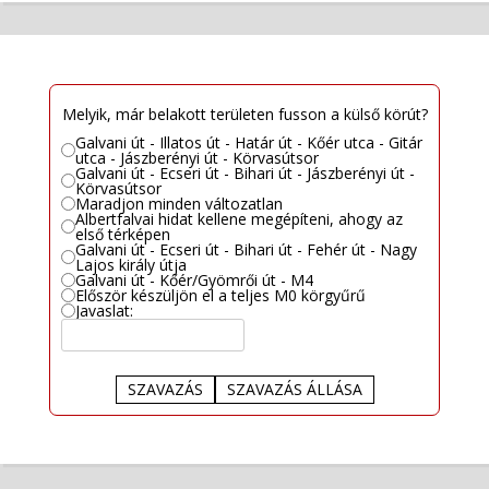
Melyik, már belakott területen fusson a külső körút?
Galvani út - Illatos út - Határ út - Kőér utca - Gitár
utca - Jászberényi út - Körvasútsor
Galvani út - Ecseri út - Bihari út - Jászberényi út -
Körvasútsor
Maradjon minden változatlan
Albertfalvai hidat kellene megépíteni, ahogy az
első térképen
Galvani út - Ecseri út - Bihari út - Fehér út - Nagy
Lajos király útja
Galvani út - Kőér/Gyömrői út - M4
Először készüljön el a teljes M0 körgyűrű
Javaslat:
SZAVAZÁS
SZAVAZÁS ÁLLÁSA