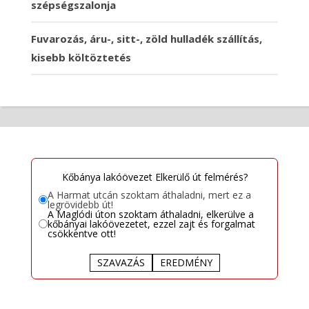
szépségszalonja
Fuvarozás, áru-, sitt-, zöld hulladék szállítás,
kisebb költöztetés
Kőbánya lakóövezet Elkerülő út felmérés?
A Harmat utcán szoktam áthaladni, mert ez a
legrövidebb út!
A Maglódi úton szoktam áthaladni, elkerülve a
kőbányai lakóövezetet, ezzel zajt és forgalmat
csökkentve ott!
SZAVAZÁS
EREDMÉNY