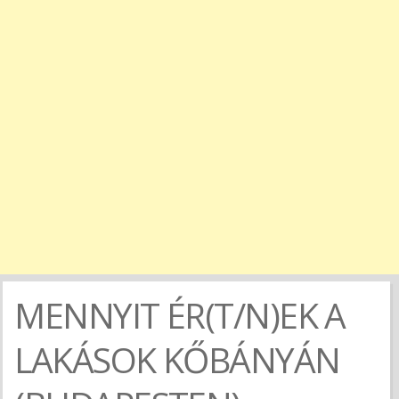
MENNYIT ÉR(T/N)EK A
LAKÁSOK KŐBÁNYÁN