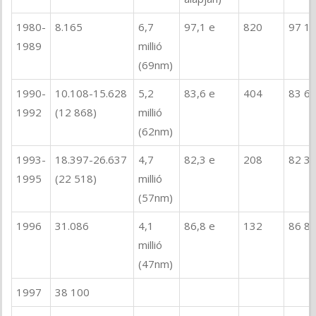
1980-
8.165
6,7
97,1 e
820
97 1
1989
millió
(69nm)
1990-
10.108-15.628
5,2
83,6 e
404
83 6
1992
(12 868)
millió
(62nm)
1993-
18.397-26.637
4,7
82,3 e
208
82 3
1995
(22 518)
millió
(57nm)
1996
31.086
4,1
86,8 e
132
86 8
millió
(47nm)
1997
38 100