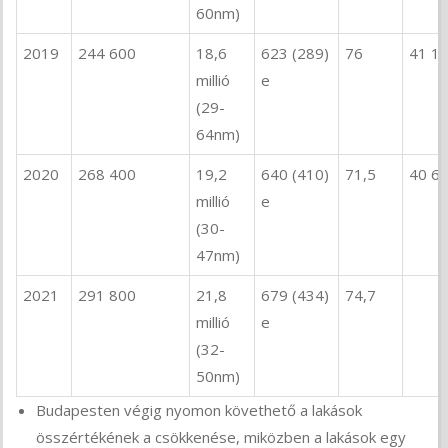
60nm)
2019
244 600
18,6
623 (289)
76
41 1
millió
e
(29-
64nm)
2020
268 400
19,2
640 (410)
71,5
40 6
millió
e
(30-
47nm)
2021
291 800
21,8
679 (434)
74,7
millió
e
(32-
50nm)
Budapesten végig nyomon követhető a lakások
összértékének a csökkenése, miközben a lakások egy