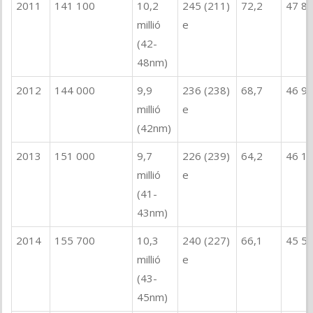
2011
141 100
10,2
245 (211)
72,2
47 8
millió
e
(42-
48nm)
2012
144 000
9,9
236 (238)
68,7
46 9
millió
e
(42nm)
2013
151 000
9,7
226 (239)
64,2
46 1
millió
e
(41-
43nm)
2014
155 700
10,3
240 (227)
66,1
45 5
millió
e
(43-
45nm)