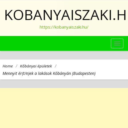
KOBANYAISZAKI.
https://kobanyaiszaki.hu/
TOG
NAVI
/
/
Home
Kőbányai épületek
Mennyit ér(t/n)ek a lakások Kőbányán (Budapesten)