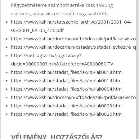
négyzetméterre számított értéke csak 1995-ig
csökkent, utána viszont ismét magasabb lett.
https://www.ksh.hu/statszemle_archive/2001/2001_04-
05/2001_04-05_420.pdf
https://www.ksh.hu/docs/hun/xftp/idoszaki/pdf/lakasviszo
https://www.ksh.hu/docs/hun/xstadat/xstadat_evkozi/e_qli
https://net.jogtar.hu/jogszabaly?
docid=00000003.min&txtreferer=A0300080.TV
https://www.ksh.hu/stadat_files/lak/hu/lak0018.html
https://www.ksh.hu/stadat_files/lak/hu/lak0014.html
https://www.ksh.hu/stadat_files/lak/hu/lak0004.html
https://www.ksh.hu/docs/hun/xftp/idoszaki/pdf/lakasviszo
https://www.ksh.hu/stadat_files/lak/hu/lak0023.html
https://www.ksh.hu/stadat_files/lak/hu/lak0025.html
VÉLEMÉNY, HOZZÁSZÓLÁS?