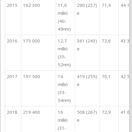
2015
162 300
11,6
290 (237)
71,4
44 1
millió
e
(40-
49nm)
2016
175 000
12,7
361 (243)
72,6
43 3
millió
e
(35-
52nm)
2017
197 500
14
419 (255)
70,1
42 5
millió
e
(33-
54nm)
2018
219 400
16
508 (267)
72,9
41 6
millió
e
(31-