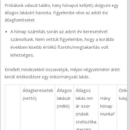
Próbálunk választ találni, hány hónapot kell(ett) dolgozni egy
átlagos lakásért havonta. Figyelembe véve az adott évi
átlagfizetéseket.
A hónap számítás során az adott év keresetével
számoltunk. Nem vettük figyelembe, hogy a korábbi
években kisebb értékű fizetés/megtakarítás volt
lehetséges.
Emellett mindezekkel összevetjük, milyen négyzetméter árért
került értékesítésre egy önkormányzati lakás.
Átlagkeresetek
Átlagos
Átlagos
Önko
(nettó)
lakásár
lakás nm
Hány
tulaj
(millió)
ár ezer
hónap
(másik
munka?
statisztika
alapján)