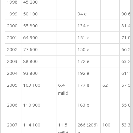
1998
45 200
1999
50 100
94 e
90 6
2000
55 800
134 e
81 4
2001
64 900
151 e
71 0
2002
77 600
150 e
66 2
2003
88 800
172 e
63 2
2004
93 800
192 e
6118
2005
103 100
6,4
177 e
62
57 5
millió
2006
110 900
183 e
55 0
2007
114 100
11,5
266 (206)
100
53 3
millió
e