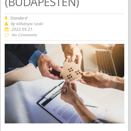
(BUDAPESTEN)
Standard
by
kőbányai Szaki
2022.05.21.
No Comments