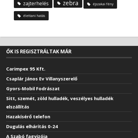
zebra
zajterhelés
éjszakai fény
élettani hatás
ŐK IS REGISZTRÁLTAK MÁR
Carimpex 95 Kft.
Csaplár János Ev Villanyszerelő
Gyors-Mobil Fodrászat
Sitt, szemét, zöld hulladék, veszélyes hulladék
elszállítás
Hazakísérő telefon
Dugulás elhárítás 0-24
A Szabó fagyizója