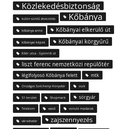
Közlekedésbiztonság
Kőbánya
külön szintű átvezetés
Kőbányai elkerülő út
kőbánya annó
Kőbányai körgyűrű
kőbányai képek
Kőér utca - Gyömrői út
liszt ferenc nemzetközi repülőtér
légifolyosó Kőbánya felett
mtk
Országos Széchenyi Könyvtár
oszk
sörgyár
S1 terület
Shopmark
Telekom
vasút
vonuló madarak
zajszennyezés
városhatár