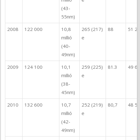
(43-
55nm)
2008
122 000
10,8
265 (217)
88
51 2
millió
e
(40-
49nm)
2009
124 100
10,1
259 (225)
81.3
49 6
millió
e
(38-
45nm)
2010
132 600
10,7
252 (219)
80,7
48 5
millió
e
(42-
49nm)