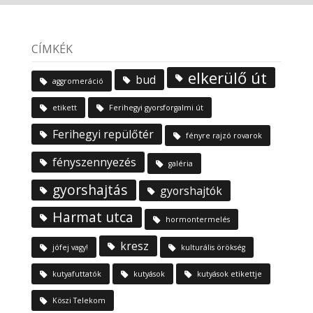
CÍMKÉK
elkerülő út
bud
aggromeráció
etikett
Ferihegyi gyorsforgalmi út
Ferihegyi repülőtér
fényre rajzó rovarok
fényszennyezés
galéria
gyorshajtás
gyorshajtók
Harmat utca
hormontermelés
kresz
jófej vagy!
kulturális örökség
kutyafuttatók
kutyások
kutyások etikettje
Köszi Telekom