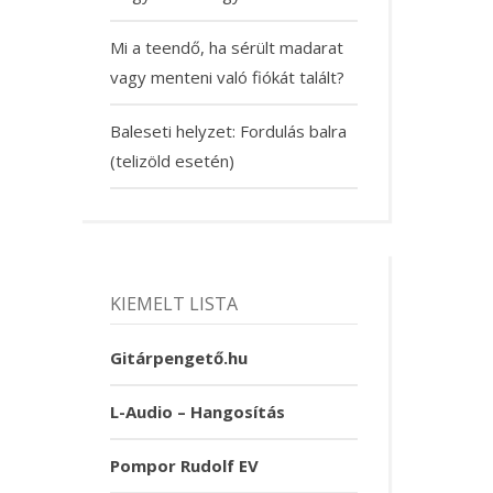
Mi a teendő, ha sérült madarat
vagy menteni való fiókát talált?
Baleseti helyzet: Fordulás balra
(telizöld esetén)
KIEMELT LISTA
Gitárpengető.hu
L-Audio – Hangosítás
Pompor Rudolf EV