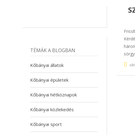
S
Friss
Kérdé
három
TÉMÁK A BLOGBAN
sörgy
Kőbányai állatok
okt
Kőbányai épületek
Kőbányai hétköznapok
Kőbányai közlekedés
Kőbányai sport