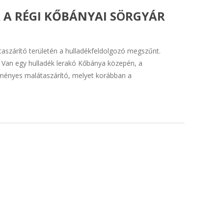
R A RÉGI KŐBÁNYAI SÖRGYÁR
látaszárító területén a hulladékfeldolgozó megszűnt.
! Van egy hulladék lerakó Kőbánya közepén, a
ényes malátaszárító, melyet korábban a