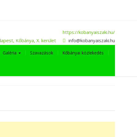
https://kobanyaiszaki.hu/
apest, Kőbánya, X. kerület
info@kobanyaiszaki.hu
Galéria
Szavazások
Kőbányai közlekedés