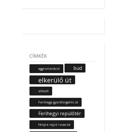
CÍMKÉK
bud
aggromeráció
elkerülő út
etikett
Ferihegyi gyorsforgalmi út
Ferihegyi repülőtér
fényre rajzó rovarok