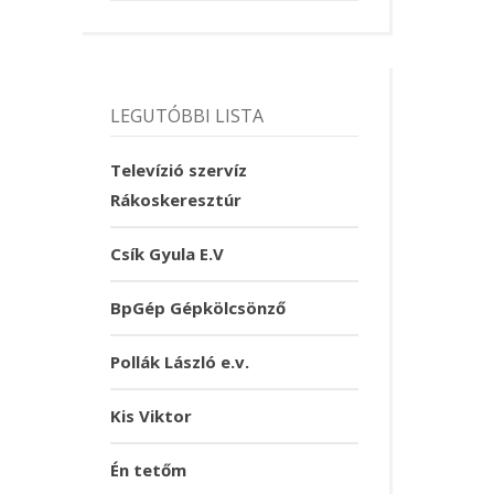
LEGUTÓBBI LISTA
Televízió szervíz
Rákoskeresztúr
Csík Gyula E.V
BpGép Gépkölcsönző
Pollák László e.v.
Kis Viktor
Én tetőm