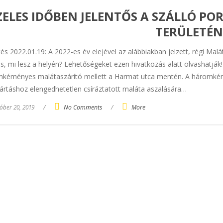
ZELES IDŐBEN JELENTŐS A SZÁLLÓ PO
TERÜLETÉN
ítés 2022.01.19: A 2022-es év elejével az alábbiakban jelzett, régi Ma
s, mi lesz a helyén? Lehetőségeket ezen hivatkozás alatt olvashatják
kéményes malátaszárító mellett a Harmat utca mentén. A háromkém
ártáshoz elengedhetetlen csíráztatott maláta aszalására…
óber 20, 2019
/
No Comments
/
More