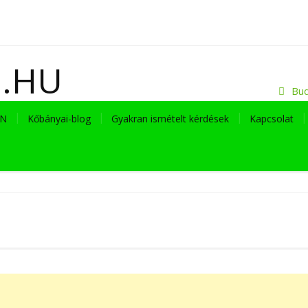
I.HU
Bud
EN
Kőbányai-blog
Gyakran ismételt kérdések
Kapcsolat