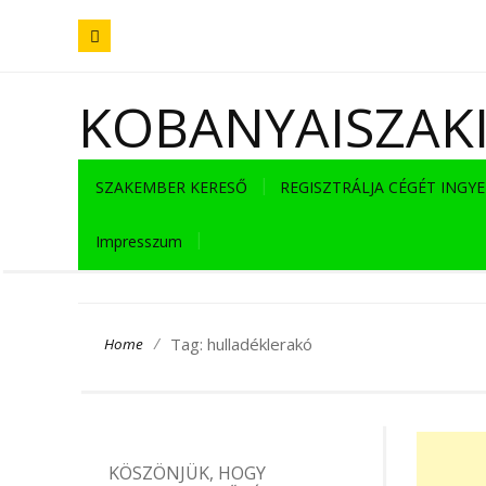
KOBANYAISZAK
SZAKEMBER KERESŐ
REGISZTRÁLJA CÉGÉT INGY
Impresszum
/
Tag: hulladéklerakó
Home
KÖSZÖNJÜK, HOGY