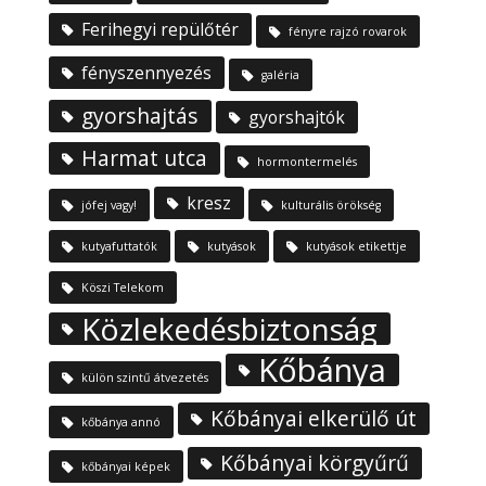
Ferihegyi repülőtér
fényre rajzó rovarok
fényszennyezés
galéria
gyorshajtás
gyorshajtók
Harmat utca
hormontermelés
kresz
jófej vagy!
kulturális örökség
kutyafuttatók
kutyások
kutyások etikettje
Köszi Telekom
Közlekedésbiztonság
Kőbánya
külön szintű átvezetés
Kőbányai elkerülő út
kőbánya annó
Kőbányai körgyűrű
kőbányai képek