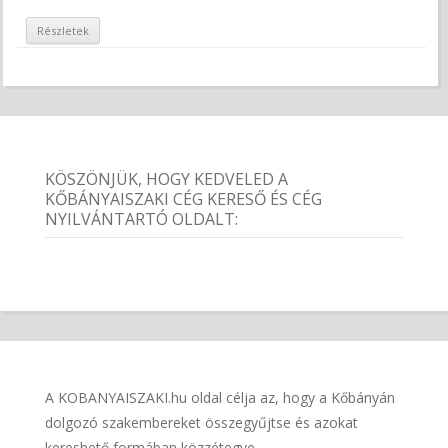
Részletek
KÖSZÖNJÜK, HOGY KEDVELED A
KŐBÁNYAISZAKI CÉG KERESŐ ÉS CÉG
NYILVÁNTARTÓ OLDALT:
A KOBANYAISZAKI.hu oldal célja az, hogy a Kőbányán
dolgozó szakembereket összegyűjtse és azokat
kereshető formában közzétegye.