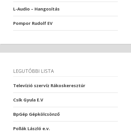
L-Audio – Hangosítás
Pompor Rudolf EV
LEGUTÓBBI LISTA
Televízió szervíz Rákoskeresztúr
Csík Gyula E.V
BpGép Gépkölcsönző
Pollák László e.v.