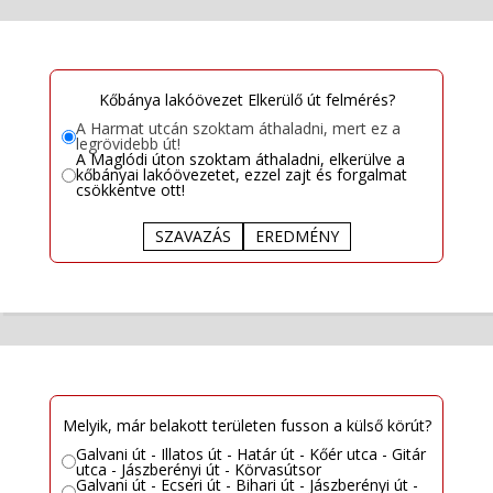
Kőbánya lakóövezet Elkerülő út felmérés?
A Harmat utcán szoktam áthaladni, mert ez a
legrövidebb út!
A Maglódi úton szoktam áthaladni, elkerülve a
kőbányai lakóövezetet, ezzel zajt és forgalmat
csökkentve ott!
SZAVAZÁS
EREDMÉNY
Melyik, már belakott területen fusson a külső körút?
Galvani út - Illatos út - Határ út - Kőér utca - Gitár
utca - Jászberényi út - Körvasútsor
Galvani út - Ecseri út - Bihari út - Jászberényi út -