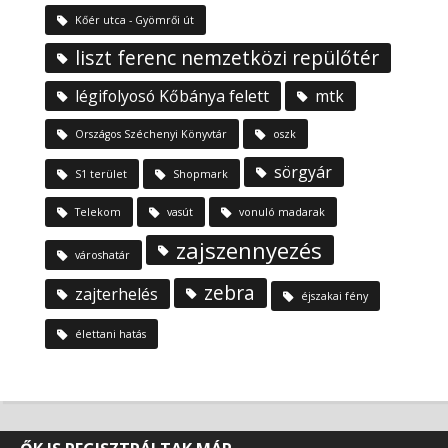
Kőér utca - Gyömrői út
liszt ferenc nemzetközi repülőtér
légifolyosó Kőbánya felett
mtk
Országos Széchenyi Könyvtár
oszk
sörgyár
S1 terület
Shopmark
Telekom
vasút
vonuló madarak
zajszennyezés
városhatár
zebra
zajterhelés
éjszakai fény
élettani hatás