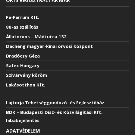
ŐK IS REGISZTRÁLTAK MÁR
Fe-Ferrum Kft.
88-as szállítás
Állatorvos – Mádi utca 132.
Dacheng magyar-kínai orvosi központ
Bradóczy Géza
Safex Hungary
Szivárvány köröm
Lakásotthon Kft.
Lajtorja Tehetséggondozó- és Fejlesztőház
BDK – Budapesti Dísz- és Közvilágítási Kft.
hibabejelentés
ADATVÉDELEM