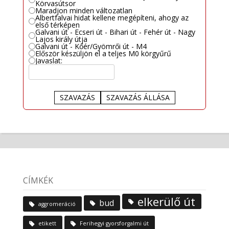
Körvasútsor
Maradjon minden változatlan
Albertfalvai hidat kellene megépíteni, ahogy az
első térképen
Galvani út - Ecseri út - Bihari út - Fehér út - Nagy
Lajos király útja
Galvani út - Kőér/Gyömrői út - M4
Először készüljön el a teljes M0 körgyűrű
Javaslat:
SZAVAZÁS
SZAVAZÁS ÁLLÁSA
CÍMKÉK
elkerülő út
bud
aggromeráció
etikett
Ferihegyi gyorsforgalmi út