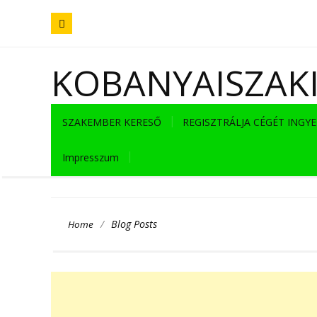
KOBANYAISZAK
SZAKEMBER KERESŐ
REGISZTRÁLJA CÉGÉT INGY
Impresszum
/
Blog Posts
Home