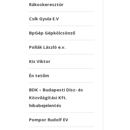
Rákoskeresztúr
Csík Gyula E.V
BpGép Gépkölcsönző
Pollák László e.v.
Kis Viktor
Én tetőm
BDK – Budapesti Dísz- és
Közvilágítási Kft.
hibabejelentés
Pompor Rudolf EV