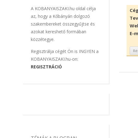
A KOBANYAISZAKI.hu oldal célja
Cég
az, hogy a Kőbányán dolgozó
Tev
szakembereket összegyűjtse és
Web
azokat kereshető formában
E-m
közzétegye.
Ré
Regisztrálja cégét Ön is INGYEN a
KOBANYAISZAKI.hu-on:
REGISZTRÁCIÓ