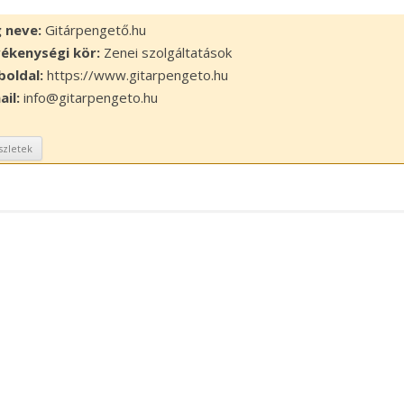
 neve:
Gitárpengető.hu
ékenységi kör:
Zenei szolgáltatások
oldal:
https://www.gitarpengeto.hu
ail:
info@gitarpengeto.hu
szletek