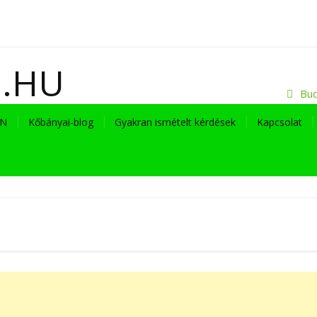
I.HU
Bud
EN
Kőbányai-blog
Gyakran ismételt kérdések
Kapcsolat