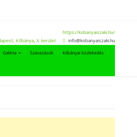
https://kobanyaiszaki.hu/
apest, Kőbánya, X. kerület
info@kobanyaiszaki.hu
Galéria
Szavazások
Kőbányai közlekedés