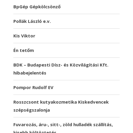
BpGép Gépkölcsönző
Pollák László e.v.
Kis Viktor
Én tetőm
BDK – Budapesti Dísz- és Közvilágítási Kft.
hibabejelentés
Pompor Rudolf EV
Rosszcsont kutyakozmetika Kiskedvencek
szépségszalonja
Fuvarozás, áru-, sitt-, zöld hulladék szállítás,
kisebb költöztetés