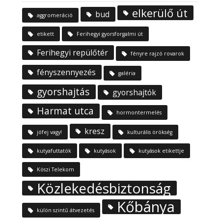
elkerülő út
bud
aggromeráció
etikett
Ferihegyi gyorsforgalmi út
Ferihegyi repülőtér
fényre rajzó rovarok
fényszennyezés
galéria
gyorshajtás
gyorshajtók
Harmat utca
hormontermelés
kresz
jófej vagy!
kulturális örökség
kutyafuttatók
kutyások
kutyások etikettje
Köszi Telekom
Közlekedésbiztonság
Kőbánya
külön szintű átvezetés