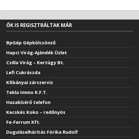
ŐK IS REGISZTRÁLTAK MÁR
BpGép Gépkölcsönző
Hapci Virág-Ajándék Üzlet
Csilla Virág – Kertügy Bt.
Lefi Cukrászda
Kõbányai zárszerviz
Tekla Immo K.F.T.
Hazakísérő telefon
Kecskés Koko – redőnyös
Fe-Ferrum Kft.
Duguláselhárítás Fórika Rudolf