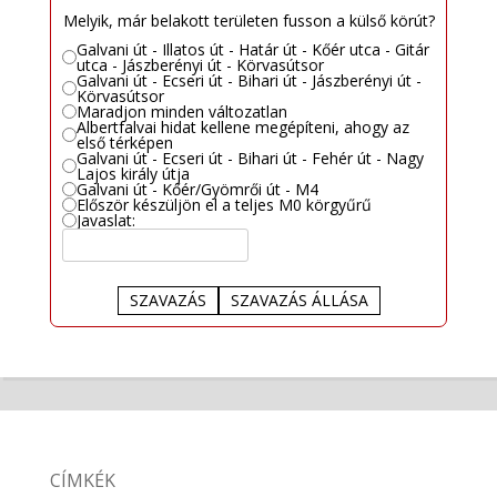
Melyik, már belakott területen fusson a külső körút?
Galvani út - Illatos út - Határ út - Kőér utca - Gitár
utca - Jászberényi út - Körvasútsor
Galvani út - Ecseri út - Bihari út - Jászberényi út -
Körvasútsor
Maradjon minden változatlan
Albertfalvai hidat kellene megépíteni, ahogy az
első térképen
Galvani út - Ecseri út - Bihari út - Fehér út - Nagy
Lajos király útja
Galvani út - Kőér/Gyömrői út - M4
Először készüljön el a teljes M0 körgyűrű
Javaslat:
SZAVAZÁS
SZAVAZÁS ÁLLÁSA
CÍMKÉK