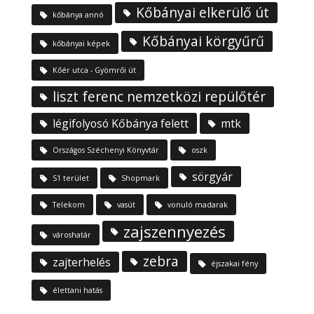
Kőbányai elkerülő út
kőbánya annó
Kőbányai körgyűrű
kőbányai képek
Kőér utca - Gyömrői út
liszt ferenc nemzetközi repülőtér
légifolyosó Kőbánya felett
mtk
Országos Széchenyi Könyvtár
oszk
sörgyár
S1 terület
Shopmark
Telekom
vasút
vonuló madarak
zajszennyezés
városhatár
zebra
zajterhelés
éjszakai fény
élettani hatás