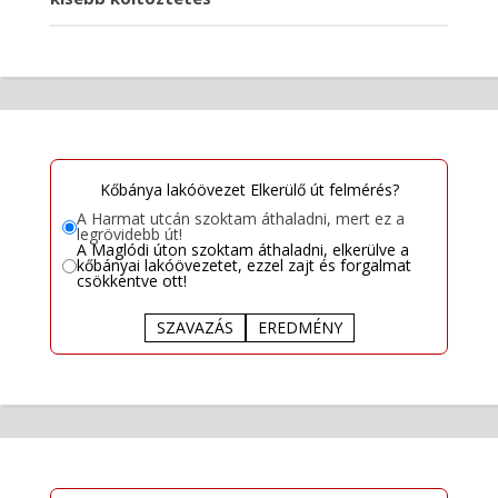
Kőbánya lakóövezet Elkerülő út felmérés?
A Harmat utcán szoktam áthaladni, mert ez a
legrövidebb út!
A Maglódi úton szoktam áthaladni, elkerülve a
kőbányai lakóövezetet, ezzel zajt és forgalmat
csökkentve ott!
SZAVAZÁS
EREDMÉNY