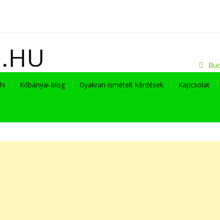
I.HU
Bud
EN
Kőbányai-blog
Gyakran ismételt kérdések
Kapcsolat