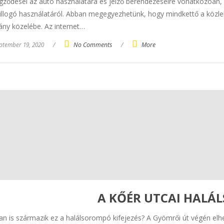
gződései az autó használatára és jelző berendezéseire vonatkozóan, le
illogó használatáról. Abban megegyezhetünk, hogy mindkettő a közle
ny közelébe. Az internet…
ptember 19, 2020
/
No Comments
/
More
A KŐÉR UTCAI HALÁ
n is származik ez a halálsorompó kifejezés? A Gyömrői út végén elhe