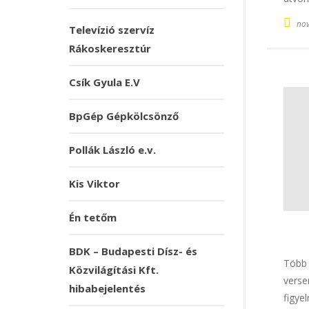
nov
Televízió szervíz
Rákoskeresztúr
Csík Gyula E.V
BpGép Gépkölcsönző
Pollák László e.v.
Kis Viktor
Én tetőm
BDK – Budapesti Dísz- és
Több 
Közvilágítási Kft.
verse
hibabejelentés
figye