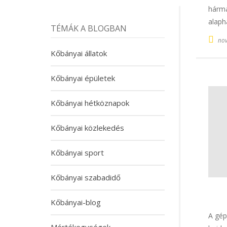
hárma
alaph
TÉMÁK A BLOGBAN
nov
Kőbányai állatok
Kőbányai épületek
Kőbányai hétköznapok
Kőbányai közlekedés
Kőbányai sport
Kőbányai szabadidő
Kőbányai-blog
A gép
Mértékegységek