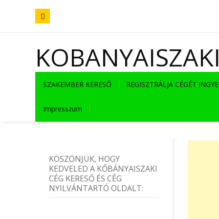
KOBANYAISZAK
SZAKEMBER KERESŐ
REGISZTRÁLJA CÉGÉT INGY
Impresszum
KÖSZÖNJÜK, HOGY
KEDVELED A KŐBÁNYAISZAKI
CÉG KERESŐ ÉS CÉG
NYILVÁNTARTÓ OLDALT: