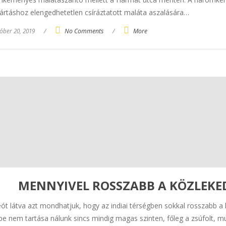
ártáshoz elengedhetetlen csíráztatott maláta aszalására…
óber 20, 2019
/
No Comments
/
More
MENNYIVEL ROSSZABB A KÖZLEKE
eót látva azt mondhatjuk, hogy az indiai térségben sokkal rosszabb a
be nem tartása nálunk sincs mindig magas szinten, főleg a zsúfolt,