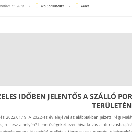
ember 11, 2019
/
No Comments
/
More
ZELES IDŐBEN JELENTŐS A SZÁLLÓ PO
TERÜLETÉN
ítés 2022.01.19: A 2022-es év elejével az alábbiakban jelzett, régi Ma
s, mi lesz a helyén? Lehetőségeket ezen hivatkozás alatt olvashatják
kéményes malátaszárító mellett a Harmat utca mentén. A háromkém