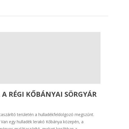
R A RÉGI KŐBÁNYAI SÖRGYÁR
látaszárító területén a hulladékfeldolgozó megszűnt.
! Van egy hulladék lerakó Kőbánya közepén, a
ényes malátaszárító, melyet korábban a