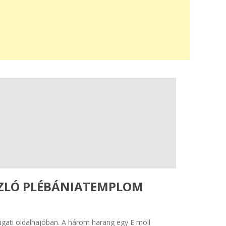
SZLÓ PLÉBÁNIATEMPLOM
I
ugati oldalhajóban. A három harang egy E moll