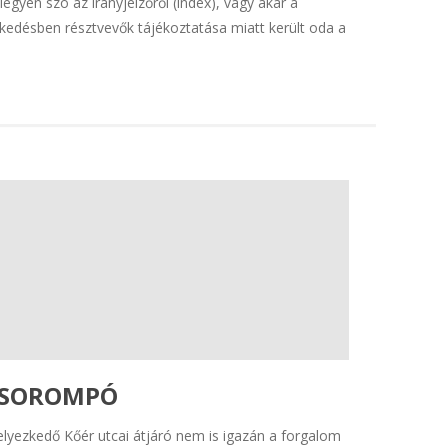
gyen szó az irányjelzőről (index), vagy akár a
kedésben résztvevők tájékoztatása miatt került oda a
LSOROMPÓ
lyezkedő Kőér utcai átjáró nem is igazán a forgalom