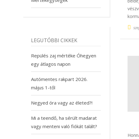
beide
vészv
kormá
sze
LEGUTÓBBI CIKKEK
Repülés zaj mértéke Óhegyen
egy átlagos napon
Autómentes rakpart 2026.
május 1-től
Negyed óra vagy az életed?!
Mi a teendő, ha sérült madarat
vagy menteni való fiókát talált?
Honna