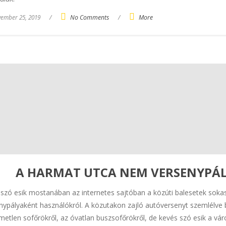
ember 25, 2019
/
No Comments
/
More
A HARMAT UTCA NEM VERSENYPÁLY
szó esik mostanában az internetes sajtóban a közúti balesetek sokasá
nypályaként használókról. A közutakon zajló autóversenyt szemlélve b
lmetlen sofőrökről, az óvatlan buszsofőrökről, de kevés szó esik a vá