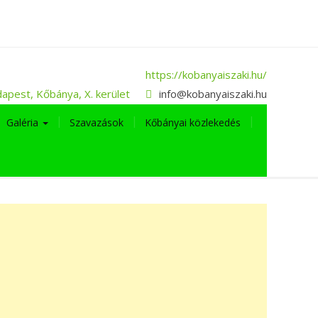
https://kobanyaiszaki.hu/
apest, Kőbánya, X. kerület
info@kobanyaiszaki.hu
Galéria
Szavazások
Kőbányai közlekedés