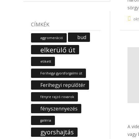
sörgy
okt
CÍMKÉK
bud
aggromeráció
elkerülő út
etikett
Ferihegyi gyorsforgalmi út
Ferihegyi repülőtér
fényre rajzó rovarok
fényszennyezés
galéria
A vid
gyorshajtás
vagy 