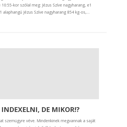
10:55-kor szólal meg: Jézus Szíve nagyharang, e1
h1 alaphangú Jézus Szíve nagyharang 854 kg-os,…
INDEXELNI, DE MIKOR!?
lmat szemügyre véve. Mindenkinek megvannak a saját