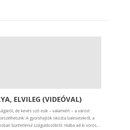
A, ELVILEG (VIDEÓVAL)
gáról, de kevés szó esik – valamiért – a várost
eszélhetünk: A gyorshajtók okozta balesetekről, a
rosban büntetlenül száguldozókról. Hiába ad ki vörös…