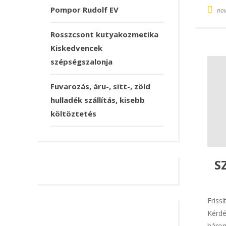
Pompor Rudolf EV
nov
Rosszcsont kutyakozmetika
Kiskedvencek
szépségszalonja
Fuvarozás, áru-, sitt-, zöld
hulladék szállítás, kisebb
költöztetés
S
Friss
Kérdé
három