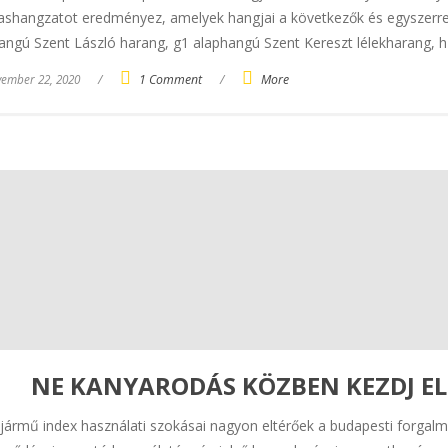
shangzatot eredményez, amelyek hangjai a következők és egyszerre 
angú Szent László harang, g1 alaphangú Szent Kereszt lélekharang, 
ember 22, 2020
/
1 Comment
/
More
NE KANYARODÁS KÖZBEN KEZDJ EL 
jármű index használati szokásai nagyon eltérőek a budapesti forga