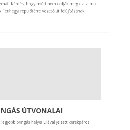
émát. Kérdés, hogy miért nem oldják meg ezt a mai
A Ferihegyi repülőtérre vezető út felújításának…
INGÁS ÚTVONALAI
egjobb bringás helyei Lilával jelzett kerékpáros