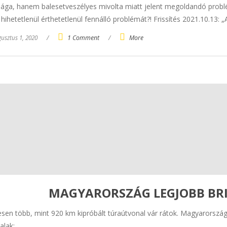
ága, hanem balesetveszélyes mivolta miatt jelent megoldandó probl
 hihetetlenül érthetetlenül fennálló problémát?! Frissítés 2021.10.13: „
usztus 1, 2020
/
1 Comment
/
More
MAGYARORSZÁG LEGJOBB BR
sen több, mint 920 km kipróbált túraútvonal vár rátok. Magyarország l
alak: