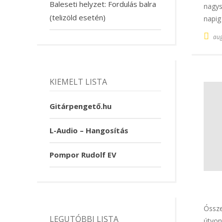
Baleseti helyzet: Fordulás balra
nagys
(telizöld esetén)
napig
aug
KIEMELT LISTA
Gitárpengető.hu
L-Audio – Hangosítás
Pompor Rudolf EV
Óssze
LEGUTÓBBI LISTA
útvon