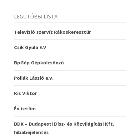
LEGUTÓBBI LISTA
Televízió szervíz Rákoskeresztúr
Csík Gyula E.V
BpGép Gépkölcsönző
Pollák László e.v.
Kis Viktor
Én tetőm
BDK – Budapesti Dísz- és Közvilágítási Kft.
hibabejelentés