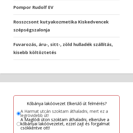
Pompor Rudolf EV
Rosszcsont kutyakozmetika Kiskedvencek
szépségszalonja
Fuvarozás, áru-, sitt-, zöld hulladék szállítás,
kisebb költöztetés
Kőbánya lakóövezet Elkerülő út felmérés?
A Harmat utcán szoktam áthaladni, mert ez a
legrövidebb út!
A Maglódi úton szoktam áthaladni, elkerülve a
kőbányai lakóövezetet, ezzel zajt és forgalmat
csökkentve ott!