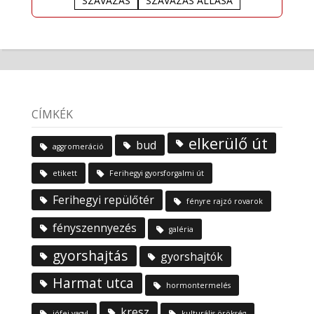
SZAVAZÁS
SZAVAZÁS ÁLLÁSA
CÍMKÉK
elkerülő út
bud
aggromeráció
etikett
Ferihegyi gyorsforgalmi út
Ferihegyi repülőtér
fényre rajzó rovarok
fényszennyezés
galéria
gyorshajtás
gyorshajtók
Harmat utca
hormontermelés
kresz
jófej vagy!
kulturális örökség