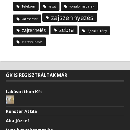
Telekom
vasút
vonuló madarak
zajszennyezés
városhatár
zebra
zajterhelés
éjszakai fény
élettani hatás
ŐK IS REGISZTRÁLTAK MÁR
Lakásotthon Kft.
Kunstár Attila
Aba József
Luca kutyakozmetika