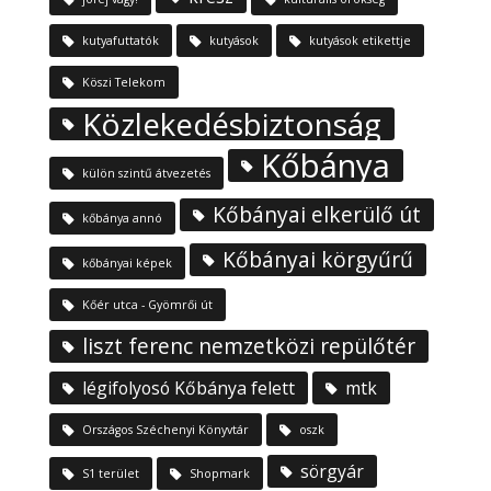
kutyafuttatók
kutyások
kutyások etikettje
Köszi Telekom
Közlekedésbiztonság
Kőbánya
külön szintű átvezetés
Kőbányai elkerülő út
kőbánya annó
Kőbányai körgyűrű
kőbányai képek
Kőér utca - Gyömrői út
liszt ferenc nemzetközi repülőtér
légifolyosó Kőbánya felett
mtk
Országos Széchenyi Könyvtár
oszk
sörgyár
S1 terület
Shopmark