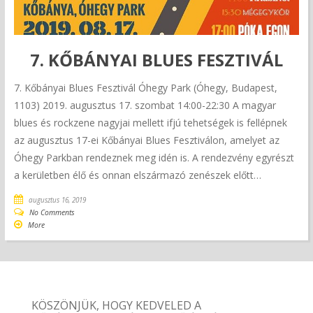
7. KŐBÁNYAI BLUES FESZTIVÁL
7. Kőbányai Blues Fesztivál Óhegy Park (Óhegy, Budapest,
1103) 2019. augusztus 17. szombat 14:00-22:30 A magyar
blues és rockzene nagyjai mellett ifjú tehetségek is fellépnek
az augusztus 17-ei Kőbányai Blues Fesztiválon, amelyet az
Óhegy Parkban rendeznek meg idén is. A rendezvény egyrészt
a kerületben élő és onnan elszármazó zenészek előtt…
augusztus 16, 2019
No Comments
More
KÖSZÖNJÜK, HOGY KEDVELED A