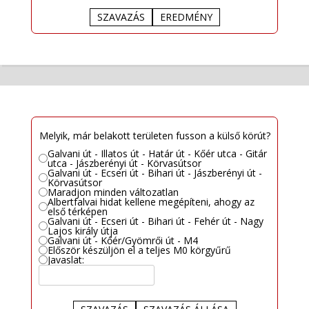
SZAVAZÁS
EREDMÉNY
Melyik, már belakott területen fusson a külső körút?
Galvani út - Illatos út - Határ út - Kőér utca - Gitár
utca - Jászberényi út - Körvasútsor
Galvani út - Ecseri út - Bihari út - Jászberényi út -
Körvasútsor
Maradjon minden változatlan
Albertfalvai hidat kellene megépíteni, ahogy az
első térképen
Galvani út - Ecseri út - Bihari út - Fehér út - Nagy
Lajos király útja
Galvani út - Kőér/Gyömrői út - M4
Először készüljön el a teljes M0 körgyűrű
Javaslat: