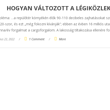
HOGYAN VÁLTOZOTT A LÉGIKÖZLEK
bléma: …a repülőtér környékén élők 90-110 decibeles zajhatásokat sz
20-szor, és ezt „még fokozni kívánják”; ebben az évben 16 milliós uta
nna/év forgalmat a cargoforgalom. A lakosság tiltakozása ellenére fo
ius 23, 2022
/
1 Comment
/
More