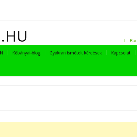
I.HU
Bud
EN
Kőbányai-blog
Gyakran ismételt kérdések
Kapcsolat