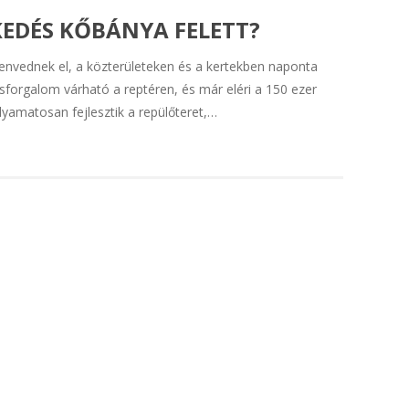
EDÉS KŐBÁNYA FELETT?
envednek el, a közterületeken és a kertekben naponta
sforgalom várható a reptéren, és már eléri a 150 ezer
lyamatosan fejlesztik a repülőteret,…