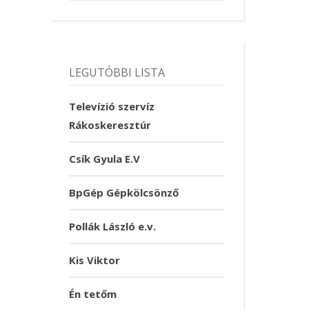
LEGUTÓBBI LISTA
Televízió szervíz
Rákoskeresztúr
Csík Gyula E.V
BpGép Gépkölcsönző
Pollák László e.v.
Kis Viktor
Én tetőm