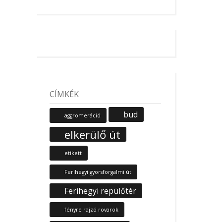
CÍMKÉK
bud
aggromeráció
elkerülő út
etikett
Ferihegyi gyorsforgalmi út
Ferihegyi repülőtér
fényre rajzó rovarok