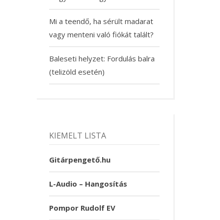
Mi a teendő, ha sérült madarat
vagy menteni való fiókát talált?
Baleseti helyzet: Fordulás balra
(telizöld esetén)
KIEMELT LISTA
Gitárpengető.hu
L-Audio – Hangosítás
Pompor Rudolf EV