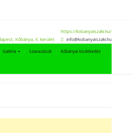
https://kobanyaiszaki.hu/
apest, Kőbánya, X. kerület
info@kobanyaiszaki.hu
Galéria
Szavazások
Kőbányai közlekedés