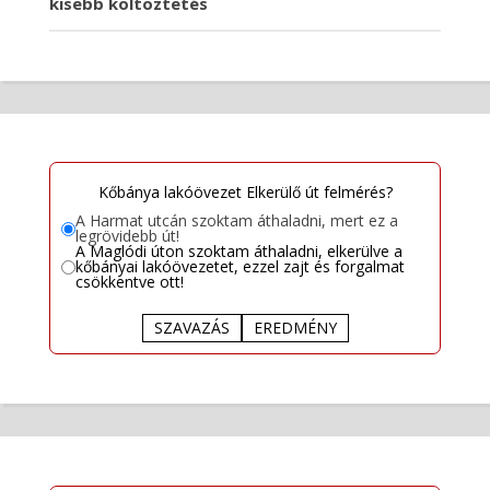
kisebb költöztetés
Kőbánya lakóövezet Elkerülő út felmérés?
A Harmat utcán szoktam áthaladni, mert ez a
legrövidebb út!
A Maglódi úton szoktam áthaladni, elkerülve a
kőbányai lakóövezetet, ezzel zajt és forgalmat
csökkentve ott!
SZAVAZÁS
EREDMÉNY