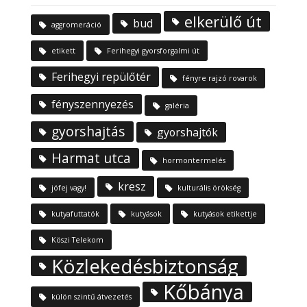
elkerülő út
bud
aggromeráció
etikett
Ferihegyi gyorsforgalmi út
Ferihegyi repülőtér
fényre rajzó rovarok
fényszennyezés
galéria
gyorshajtás
gyorshajtók
Harmat utca
hormontermelés
kresz
jófej vagy!
kulturális örökség
kutyafuttatók
kutyások
kutyások etikettje
Köszi Telekom
Közlekedésbiztonság
Kőbánya
külön szintű átvezetés