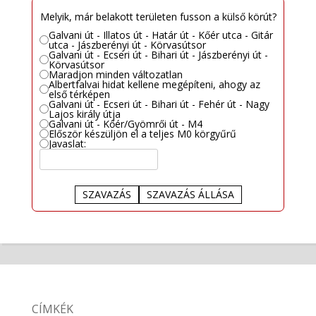
Melyik, már belakott területen fusson a külső körút?
Galvani út - Illatos út - Határ út - Kőér utca - Gitár
utca - Jászberényi út - Körvasútsor
Galvani út - Ecseri út - Bihari út - Jászberényi út -
Körvasútsor
Maradjon minden változatlan
Albertfalvai hidat kellene megépíteni, ahogy az
első térképen
Galvani út - Ecseri út - Bihari út - Fehér út - Nagy
Lajos király útja
Galvani út - Kőér/Gyömrői út - M4
Először készüljön el a teljes M0 körgyűrű
Javaslat:
SZAVAZÁS
SZAVAZÁS ÁLLÁSA
CÍMKÉK