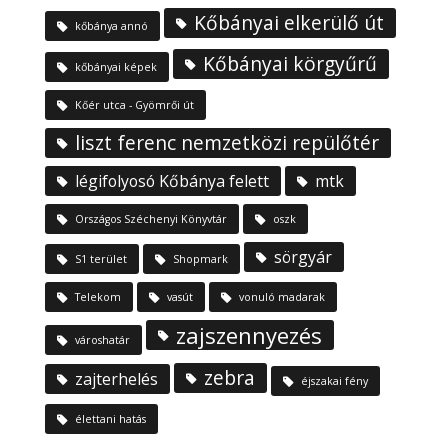
Kőbányai elkerülő út
kőbánya annó
Kőbányai körgyűrű
kőbányai képek
Kőér utca - Gyömrői út
liszt ferenc nemzetközi repülőtér
légifolyosó Kőbánya felett
mtk
Országos Széchenyi Könyvtár
oszk
sörgyár
S1 terület
Shopmark
Telekom
vasút
vonuló madarak
zajszennyezés
városhatár
zebra
zajterhelés
éjszakai fény
élettani hatás